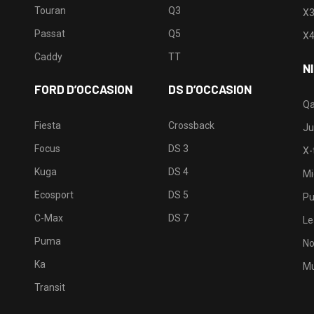
Touran
Q3
X
Passat
Q5
X
Caddy
TT
N
FORD D’OCCASION
DS D’OCCASION
Qa
Fiesta
Crossback
Ju
Focus
DS 3
X-t
Kuga
DS 4
Mi
Ecosport
DS 5
Pu
C-Max
DS 7
Le
Puma
No
Ka
Mu
Transit