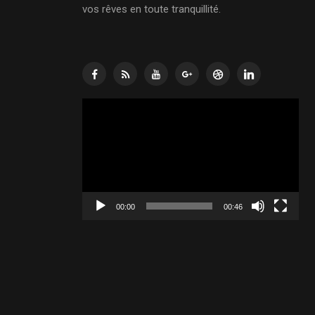
vos rêves en toute tranquillité.
Lecteur
vidéo
00:00
00:46