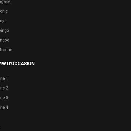
egane
enic
djar
ingo
ngoo
lisman
MW D’OCCASION
rie 1
rie 2
rie 3
rie 4
1
2