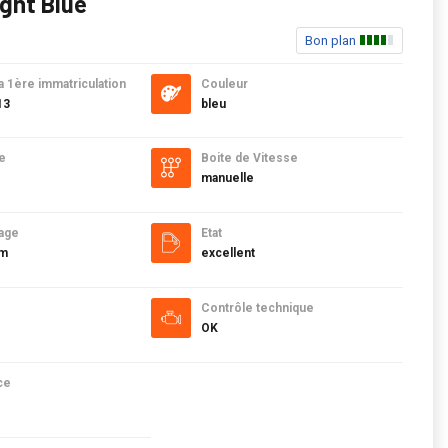
ight Blue
Bon plan
a 1ère immatriculation
Couleur
13
bleu
e
Boite de Vitesse
manuelle
age
Etat
km
excellent
Contrôle technique
OK
ce