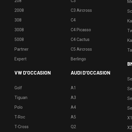
208
C3
M
2008
C3 Aircross
Sc
308
C4
Ka
3008
C4 Picasso
Tw
5008
C4 Cactus
Ka
Partner
C5 Aircross
Ta
Expert
Berlingo
B
VW D’OCCASION
AUDI D’OCCASION
Se
Golf
A1
Se
Tiguan
A3
Se
Polo
A4
Se
T-Roc
A5
X
T-Cross
Q2
X