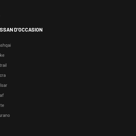
3
4
ISSAN D’OCCASION
shqai
ke
rail
cra
lsar
af
te
rano