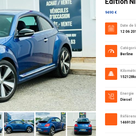
Edition N
9490 €
Date de l
12 06 20
Catégori
Berline
Kilométr
152128
Energie
Diesel
Référen
1469120