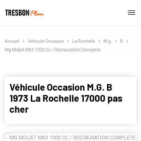
Accueil
Vehicule Occasion
La Rochelle
M.g.
B
Mg Midjet Mk3 1300 Cc / Restauration Complete
Véhicule Occasion M.G. B
1973 La Rochelle 17000 pas
cher