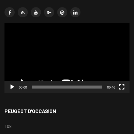
Lecteur
vidéo
00:00
00:46
PEUGEOT D’OCCASION
108