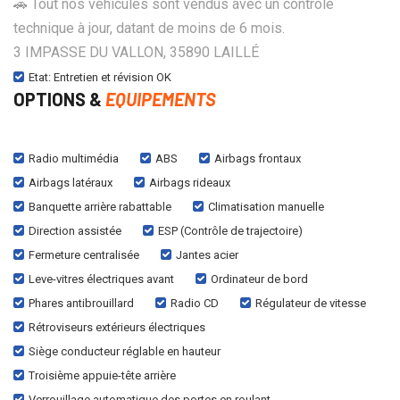
🚗 Tout nos véhicules sont vendus avec un contrôle
technique à jour, datant de moins de 6 mois.
3 IMPASSE DU VALLON, 35890 LAILLÉ
Etat: Entretien et révision OK
OPTIONS &
EQUIPEMENTS
Radio multimédia
ABS
Airbags frontaux
Airbags latéraux
Airbags rideaux
Banquette arrière rabattable
Climatisation manuelle
Direction assistée
ESP (Contrôle de trajectoire)
Fermeture centralisée
Jantes acier
Leve-vitres électriques avant
Ordinateur de bord
Phares antibrouillard
Radio CD
Régulateur de vitesse
Rétroviseurs extérieurs électriques
Siège conducteur réglable en hauteur
Troisième appuie-tête arrière
Verrouillage automatique des portes en roulant