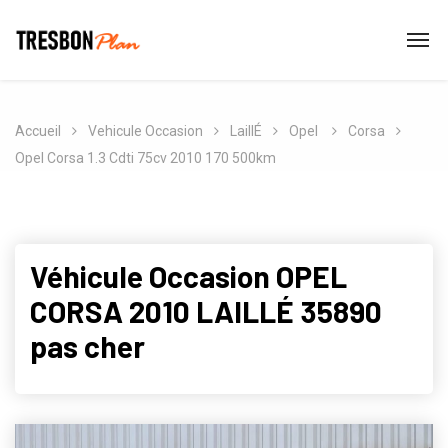
Accueil
Vehicule Occasion
LaillÉ
Opel
Corsa
Opel Corsa 1.3 Cdti 75cv 2010 170 500km
Véhicule Occasion OPEL
CORSA 2010 LAILLÉ 35890
pas cher