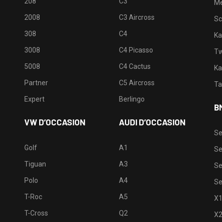
208
C3
M
2008
C3 Aircross
Sc
308
C4
Ka
3008
C4 Picasso
Tw
5008
C4 Cactus
Ka
Partner
C5 Aircross
Ta
Expert
Berlingo
B
VW D’OCCASION
AUDI D’OCCASION
Se
Golf
A1
Se
Tiguan
A3
Se
Polo
A4
Se
T-Roc
A5
X
T-Cross
Q2
X