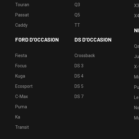
Touran
Q3
X
Passat
Q5
X
Caddy
TT
N
FORD D’OCCASION
DS D’OCCASION
Qa
Fiesta
Crossback
Ju
Focus
DS 3
X-t
Kuga
DS 4
Mi
Ecosport
DS 5
Pu
C-Max
DS 7
Le
Puma
No
Ka
Mu
Transit