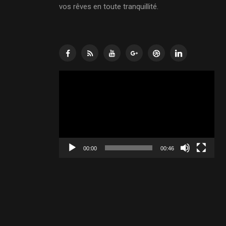
vos rêves en toute tranquillité.
Lecteur
vidéo
00:00
00:46