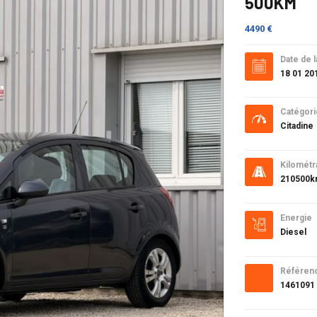
500KM
4490 €
Date de l
18 01 20
Catégori
Citadine
Kilométr
210500
Energie
Diesel
Référen
1461091