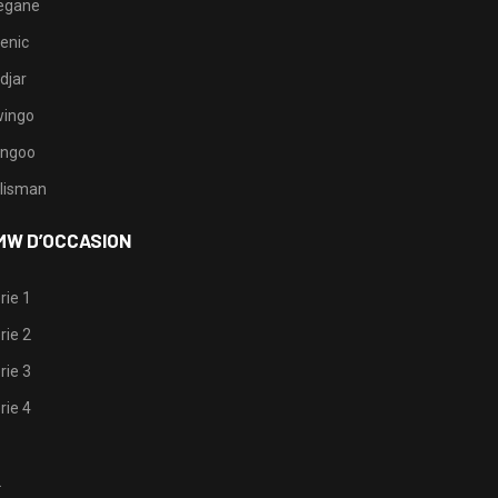
egane
enic
djar
ingo
ngoo
lisman
MW D’OCCASION
rie 1
rie 2
rie 3
rie 4
1
2