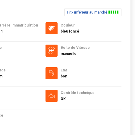
Prix inférieur au marché
a 1ère immatriculation
Couleur
11
bleu foncé
e
Boite de Vitesse
manuelle
age
Etat
km
bon
Contrôle technique
OK
ce