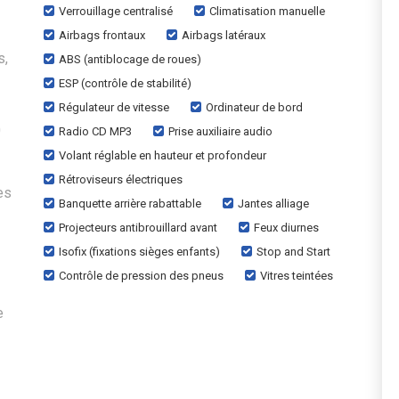
Verrouillage centralisé
Climatisation manuelle
Airbags frontaux
Airbags latéraux
s,
ABS (antiblocage de roues)
ESP (contrôle de stabilité)
Régulateur de vitesse
Ordinateur de bord
0
Radio CD MP3
Prise auxiliaire audio
Volant réglable en hauteur et profondeur
Rétroviseurs électriques
es
Banquette arrière rabattable
Jantes alliage
Projecteurs antibrouillard avant
Feux diurnes
Isofix (fixations sièges enfants)
Stop and Start
Contrôle de pression des pneus
Vitres teintées
e