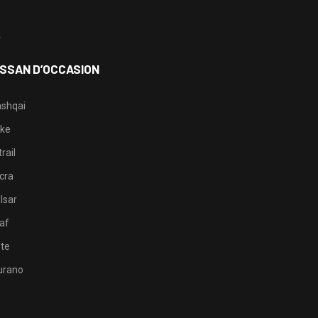
3
4
ISSAN D’OCCASION
shqai
ke
rail
cra
lsar
af
te
rano