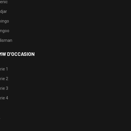
enic
djar
ingo
ngoo
lisman
MW D’OCCASION
rie 1
rie 2
rie 3
rie 4
1
2
3