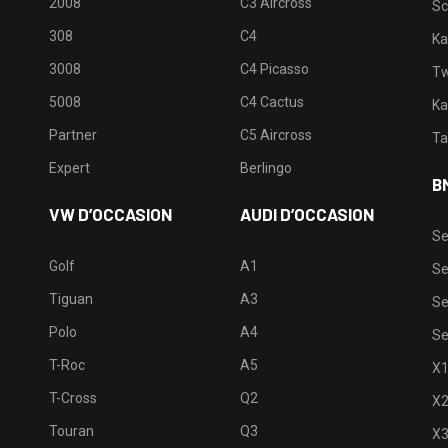
2008
C3 Aircross
Sc
308
C4
Ka
3008
C4 Picasso
Tw
5008
C4 Cactus
Ka
Partner
C5 Aircross
Ta
Expert
Berlingo
B
VW D’OCCASION
AUDI D’OCCASION
Se
Golf
A1
Se
Tiguan
A3
Se
Polo
A4
Se
T-Roc
A5
X
T-Cross
Q2
X
Touran
Q3
X