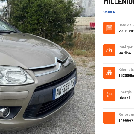
MILLENI
3490 €
Date de l
29 01 20
Catégori
Berline
Kilométr
152000
Energie
Diesel
Référen
1466667