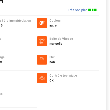
UM
Très bon plan
a 1ère immatriculation
Couleur
10
autre
e
Boite de Vitesse
manuelle
age
Etat
km
bon
Contrôle technique
OK
ce