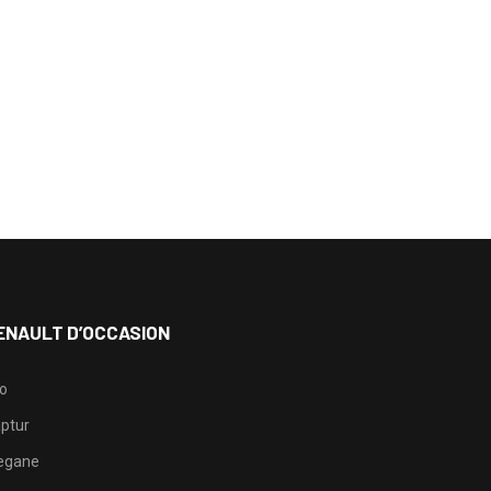
ENAULT D’OCCASION
io
ptur
egane