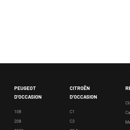
PEUGEOT
CITROËN
R
D’OCCASION
D’OCCASION
Cl
108
C1
Ca
208
C3
M