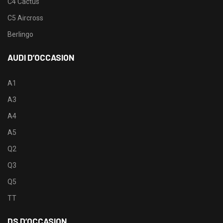
C4 Cactus
C5 Aircross
Berlingo
AUDI D’OCCASION
A1
A3
A4
A5
Q2
Q3
Q5
TT
DS D’OCCASION