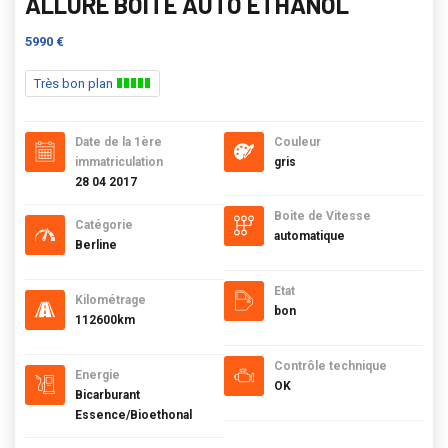
ALLURE BOITE AUTO ÉTHANOL
5990 €
Très bon plan
Date de la 1ère
Couleur
immatriculation
gris
28 04 2017
Boite de Vitesse
Catégorie
automatique
Berline
Etat
Kilométrage
bon
112600km
Contrôle technique
Energie
OK
Bicarburant
Essence/Bioethonal