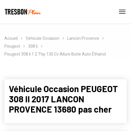
Accueil
Vehicule Occasion
Lancon Provence
Peugeot
308 Ii
Peugeot 308 Ii 1.2 Thp 130 Cv Allure Boite Auto Éthanol
Véhicule Occasion PEUGEOT
308 II 2017 LANCON
PROVENCE 13680 pas cher