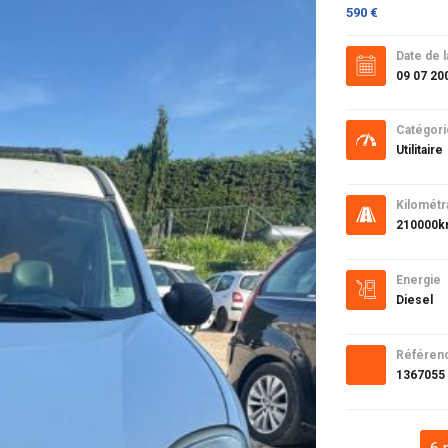
590 €
Date de l
09 07 20
Catégori
Utilitaire
Kilométr
210000
Energie
Diesel
Référen
1367055