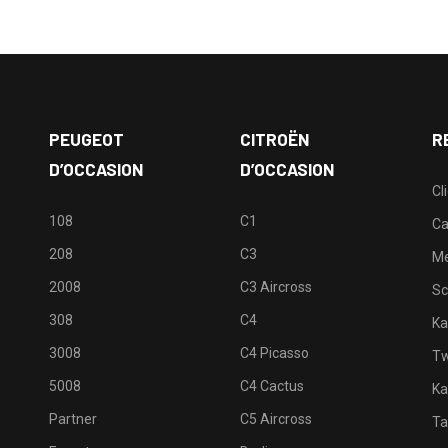
PEUGEOT
CITROËN
R
D’OCCASION
D’OCCASION
Cl
108
C1
Ca
208
C3
M
2008
C3 Aircross
Sc
308
C4
Ka
3008
C4 Picasso
Tw
5008
C4 Cactus
Ka
Partner
C5 Aircross
Ta