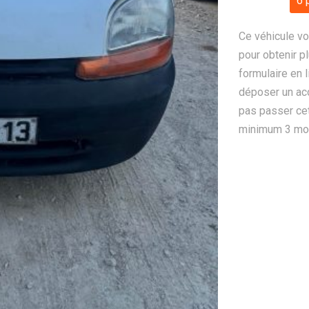
6 
Ce véhicule vo
pour obtenir pl
formulaire en 
déposer un ac
pas passer cet
minimum 3 mois