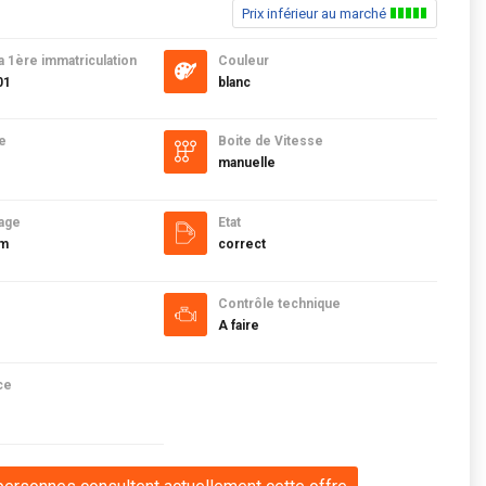
Prix inférieur au marché
a 1ère immatriculation
Couleur
01
blanc
e
Boite de Vitesse
manuelle
age
Etat
km
correct
Contrôle technique
A faire
ce