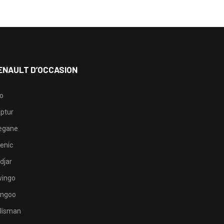
ENAULT D’OCCASION
io
ptur
egane
enic
djar
ingo
ngoo
lisman