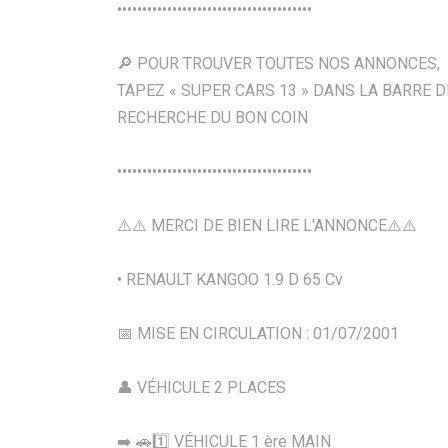
•••••••••••••••••••••••••••••••••••••••
🔎 POUR TROUVER TOUTES NOS ANNONCES,
TAPEZ « SUPER CARS 13 » DANS LA BARRE D
RECHERCHE DU BON COIN
•••••••••••••••••••••••••••••••••••••••
⚠️⚠️ MERCI DE BIEN LIRE L'ANNONCE⚠️⚠️
• RENAULT KANGOO 1.9 D 65 Cv
📅 MISE EN CIRCULATION : 01/07/2001
👤 VÉHICULE 2 PLACES
➡️ 🚗1️⃣ VÉHICULE 1 ère MAIN