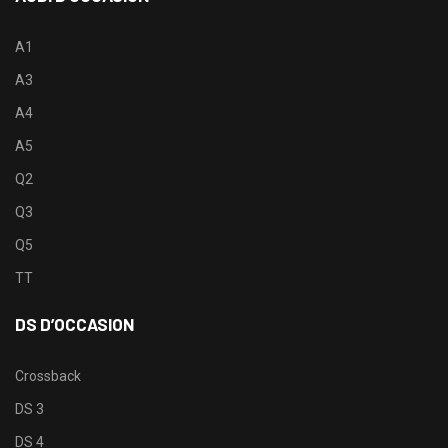
A1
A3
A4
A5
Q2
Q3
Q5
TT
DS D’OCCASION
Crossback
DS 3
DS 4