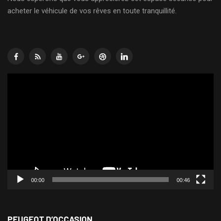
acheter le véhicule de vos rêves en toute tranquillité.
Lecteur
vidéo
00:00
00:46
PEUGEOT D’OCCASION