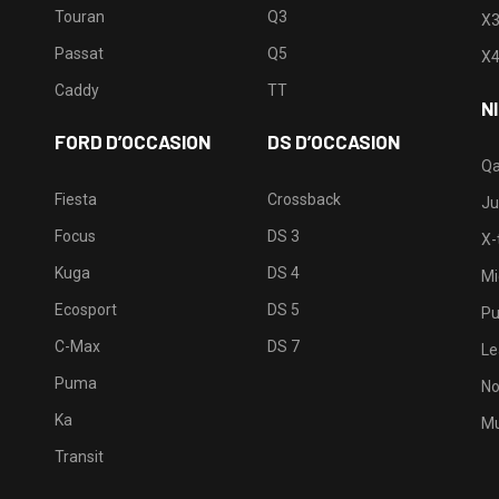
Touran
Q3
X
Passat
Q5
X
Caddy
TT
N
FORD D’OCCASION
DS D’OCCASION
Qa
Fiesta
Crossback
Ju
Focus
DS 3
X-t
Kuga
DS 4
Mi
Ecosport
DS 5
Pu
C-Max
DS 7
Le
Puma
No
Ka
Mu
Transit