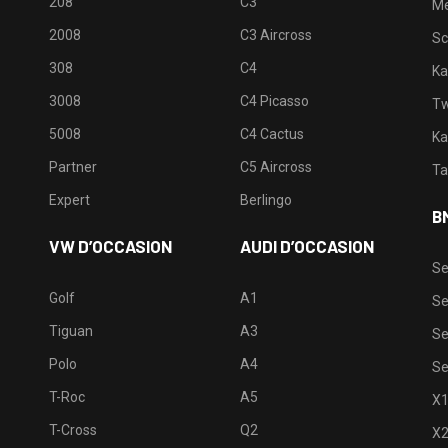
208
C3
M
2008
C3 Aircross
Sc
308
C4
Ka
3008
C4 Picasso
Tw
5008
C4 Cactus
Ka
Partner
C5 Aircross
Ta
Expert
Berlingo
B
VW D’OCCASION
AUDI D’OCCASION
Se
Golf
A1
Se
Tiguan
A3
Se
Polo
A4
Se
T-Roc
A5
X
T-Cross
Q2
X