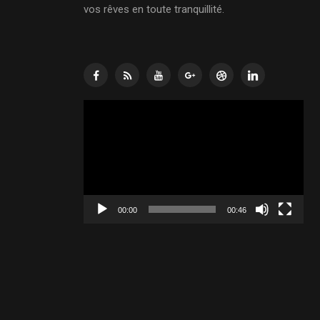
vos rêves en toute tranquillité.
Lecteur
vidéo
00:00
00:46