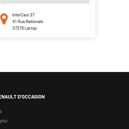
InterCars 37
41 Rue Nationale
37270 Larcay
ENAULT D’OCCASION
io
ptur