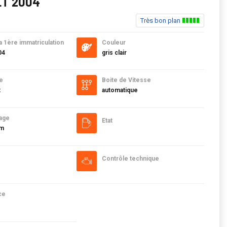
ET 2004
Très bon plan
a 1ère immatriculation
Couleur
04
gris clair
e
Boite de Vitesse
t
automatique
age
Etat
km
Contrôle technique
ce