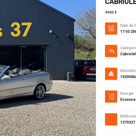
CABRIOL
9990 €
Date de l
17 03 20
Catégori
Cabriole
Kilométr
192000
Energie
Essence
Référen
1379327