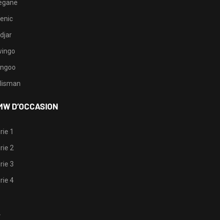
egane
enic
djar
ingo
ngoo
lisman
MW D’OCCASION
rie 1
rie 2
rie 3
rie 4
1
2