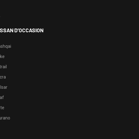
3
4
ISSAN D’OCCASION
shqai
ke
rail
cra
lsar
af
te
rano