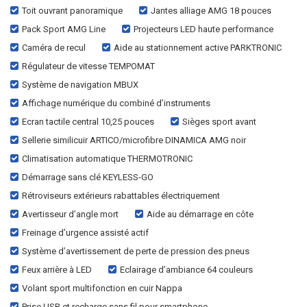
Toit ouvrant panoramique
Jantes alliage AMG 18 pouces
Pack Sport AMG Line
Projecteurs LED haute performance
Caméra de recul
Aide au stationnement active PARKTRONIC
Régulateur de vitesse TEMPOMAT
Système de navigation MBUX
Affichage numérique du combiné d’instruments
Ecran tactile central 10,25 pouces
Sièges sport avant
Sellerie similicuir ARTICO/microfibre DINAMICA AMG noir
Climatisation automatique THERMOTRONIC
Démarrage sans clé KEYLESS-GO
Rétroviseurs extérieurs rabattables électriquement
Avertisseur d’angle mort
Aide au démarrage en côte
Freinage d’urgence assisté actif
Système d’avertissement de perte de pression des pneus
Feux arrière à LED
Eclairage d’ambiance 64 couleurs
Volant sport multifonction en cuir Nappa
Prise USB et recharge sans fil pour smartphone