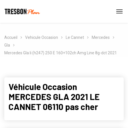
Accueil
Vehicule Occasion
Le Cannet
Mercedes
Gla
Mercedes Gla Ii (h247) 250 E 160+102ch Amg Line 8g-dct 2021
Véhicule Occasion
MERCEDES GLA 2021 LE
CANNET 06110 pas cher