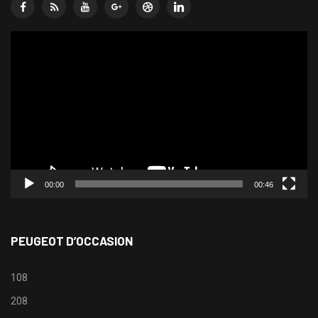
Lecteur
vidéo
00:00
00:46
PEUGEOT D’OCCASION
108
208