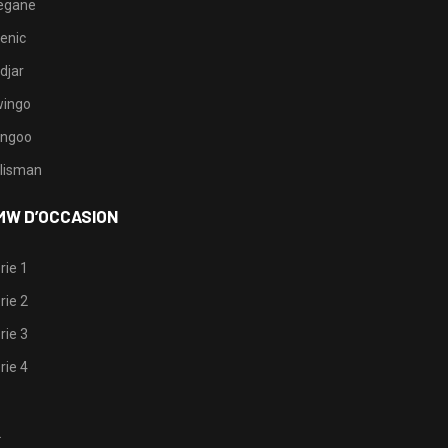
egane
enic
djar
ingo
ngoo
lisman
MW D’OCCASION
rie 1
rie 2
rie 3
rie 4
1
2