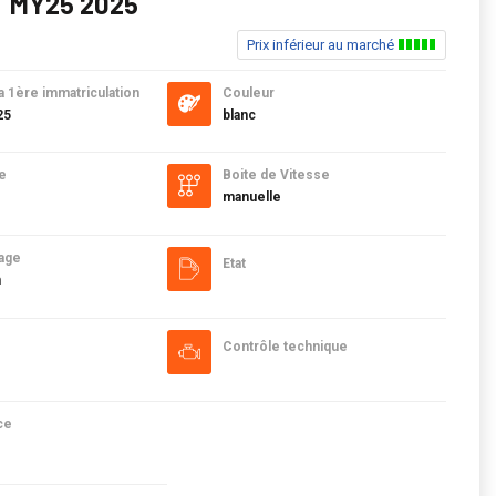
 MY25 2025
Prix inférieur au marché
a 1ère immatriculation
Couleur
25
blanc
e
Boite de Vitesse
manuelle
age
Etat
m
Contrôle technique
ce