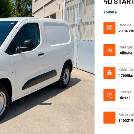
4D START
16990 €
Date de l
23 04 20
Catégori
Utilitaire
Kilométr
47600k
Energie
Diesel
Référen
1465219