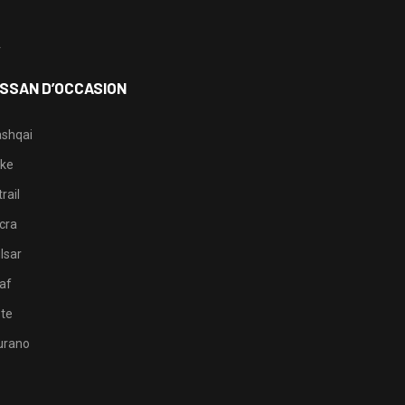
3
4
ISSAN D’OCCASION
shqai
ke
rail
cra
lsar
af
te
rano