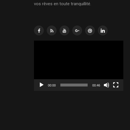
vos rêves en toute tranquillité.
Lecteur
vidéo
00:00
00:46