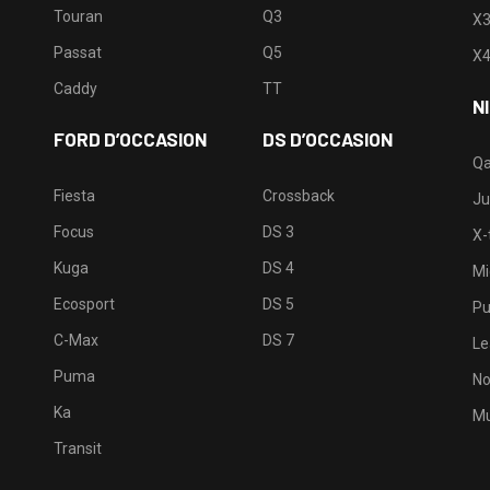
Touran
Q3
X
Passat
Q5
X
Caddy
TT
N
FORD D’OCCASION
DS D’OCCASION
Qa
Fiesta
Crossback
Ju
Focus
DS 3
X-t
Kuga
DS 4
Mi
Ecosport
DS 5
Pu
C-Max
DS 7
Le
Puma
No
Ka
Mu
Transit