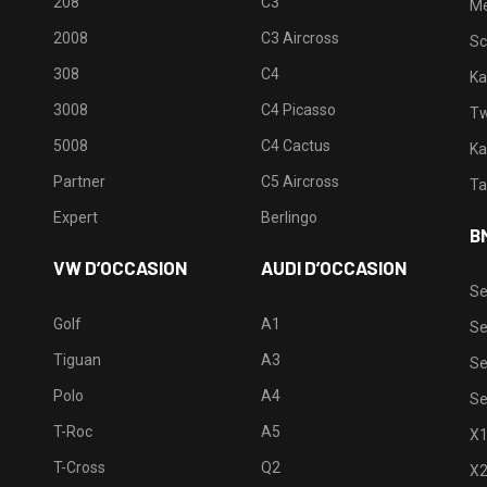
208
C3
M
2008
C3 Aircross
Sc
308
C4
Ka
3008
C4 Picasso
Tw
5008
C4 Cactus
Ka
Partner
C5 Aircross
Ta
Expert
Berlingo
B
VW D’OCCASION
AUDI D’OCCASION
Se
Golf
A1
Se
Tiguan
A3
Se
Polo
A4
Se
T-Roc
A5
X
T-Cross
Q2
X