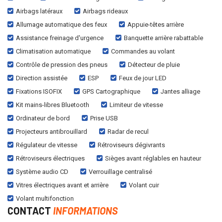
Airbags latéraux
Airbags rideaux
Allumage automatique des feux
Appuie-têtes arrière
Assistance freinage d'urgence
Banquette arrière rabattable
Climatisation automatique
Commandes au volant
Contrôle de pression des pneus
Détecteur de pluie
Direction assistée
ESP
Feux de jour LED
Fixations ISOFIX
GPS Cartographique
Jantes alliage
Kit mains-libres Bluetooth
Limiteur de vitesse
Ordinateur de bord
Prise USB
Projecteurs antibrouillard
Radar de recul
Régulateur de vitesse
Rétroviseurs dégivrants
Rétroviseurs électriques
Sièges avant réglables en hauteur
Système audio CD
Verrouillage centralisé
Vitres électriques avant et arrière
Volant cuir
Volant multifonction
CONTACT
INFORMATIONS