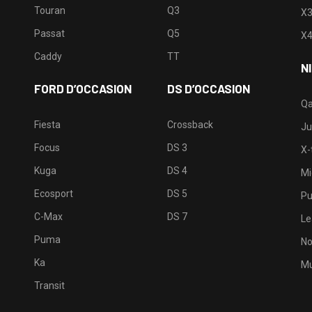
Touran
Q3
X
Passat
Q5
X
Caddy
TT
N
FORD D’OCCASION
DS D’OCCASION
Qa
Fiesta
Crossback
Ju
Focus
DS 3
X-t
Kuga
DS 4
Mi
Ecosport
DS 5
Pu
C-Max
DS 7
Le
Puma
No
Ka
Mu
Transit