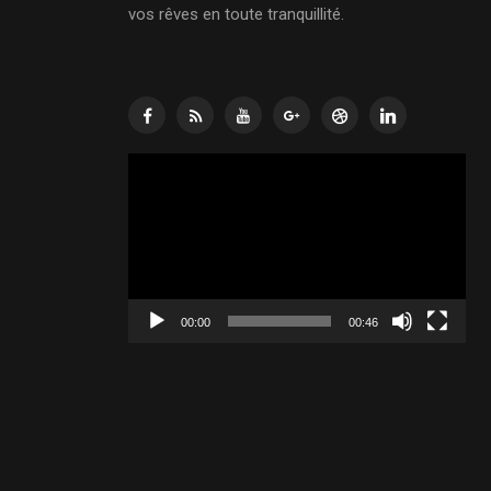
vos rêves en toute tranquillité.
Lecteur
vidéo
00:00
00:46