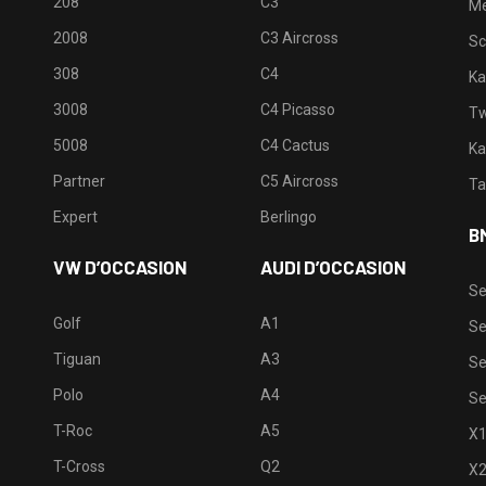
208
C3
M
2008
C3 Aircross
Sc
308
C4
Ka
3008
C4 Picasso
Tw
5008
C4 Cactus
Ka
Partner
C5 Aircross
Ta
Expert
Berlingo
B
VW D’OCCASION
AUDI D’OCCASION
Se
Golf
A1
Se
Tiguan
A3
Se
Polo
A4
Se
T-Roc
A5
X
T-Cross
Q2
X