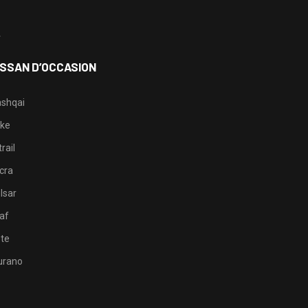
3
4
ISSAN D’OCCASION
shqai
ke
rail
cra
lsar
af
te
rano