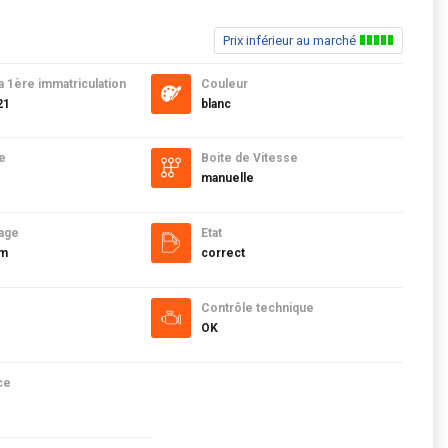
Prix inférieur au marché
a 1ère immatriculation
Couleur
21
blanc
e
Boite de Vitesse
manuelle
age
Etat
km
correct
Contrôle technique
OK
ce