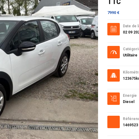
TTC
7990 €
Date de l
02 09 20
Catégori
Utilitaire
Kilométr
123675
Energie
Diesel
Référen
1469523