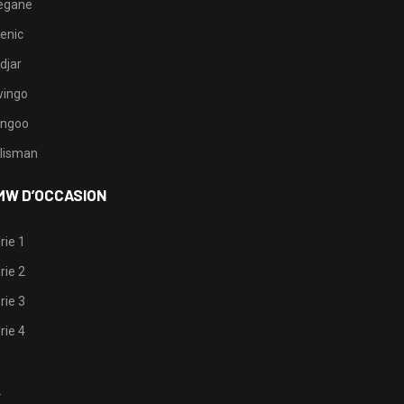
egane
enic
djar
ingo
ngoo
lisman
MW D’OCCASION
rie 1
rie 2
rie 3
rie 4
1
2