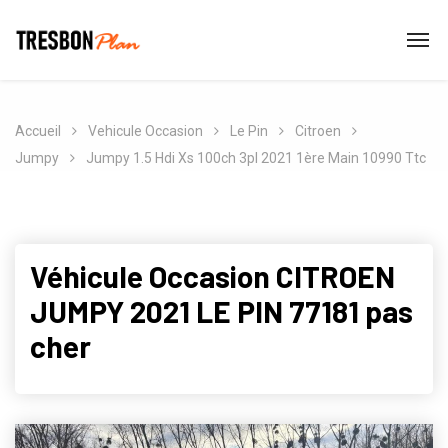
Accueil
Vehicule Occasion
Le Pin
Citroen
Jumpy
Jumpy 1.5 Hdi Xs 100ch 3pl 2021 1ère Main 10990 Ttc
Véhicule Occasion CITROEN
JUMPY 2021 LE PIN 77181 pas
cher