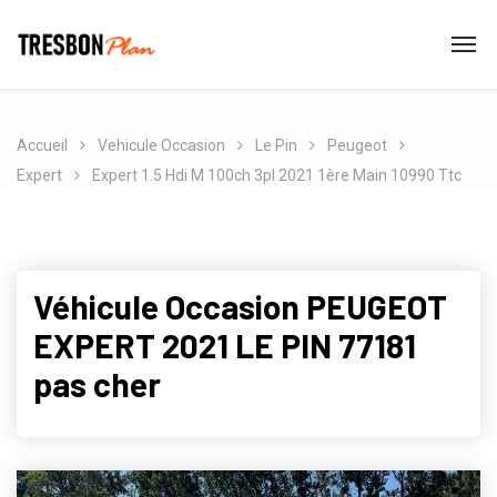
Accueil
Vehicule Occasion
Le Pin
Peugeot
Expert
Expert 1.5 Hdi M 100ch 3pl 2021 1ère Main 10990 Ttc
Véhicule Occasion PEUGEOT
EXPERT 2021 LE PIN 77181
pas cher