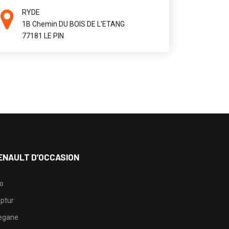
RYDE
1B Chemin DU BOIS DE L'ETANG
77181 LE PIN
ENAULT D’OCCASION
io
ptur
egane