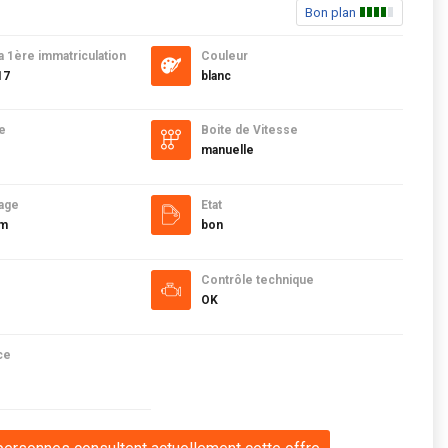
Bon plan
a 1ère immatriculation
Couleur
17
blanc
e
Boite de Vitesse
manuelle
age
Etat
km
bon
Contrôle technique
OK
ce