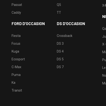
Passat
Q5
X
Caddy
TT
N
FORD D’OCCASION
DS D’OCCASION
Qa
Fiesta
Crossback
Ju
Focus
DS 3
X-t
Kuga
DS 4
Mi
Ecosport
DS 5
Pu
C-Max
DS 7
Le
Puma
No
Ka
Mu
Transit