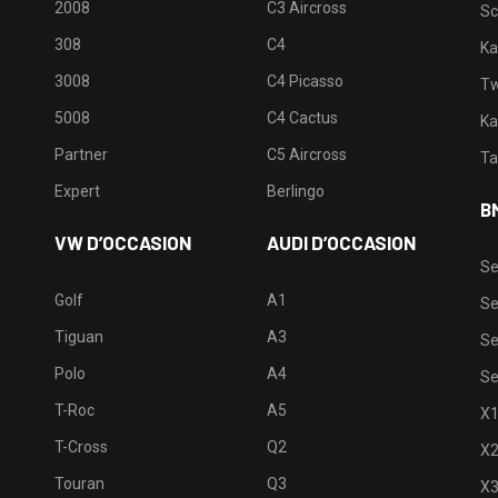
2008
C3 Aircross
Sc
308
C4
Ka
3008
C4 Picasso
Tw
5008
C4 Cactus
Ka
Partner
C5 Aircross
Ta
Expert
Berlingo
B
VW D’OCCASION
AUDI D’OCCASION
Se
Golf
A1
Se
Tiguan
A3
Se
Polo
A4
Se
T-Roc
A5
X
T-Cross
Q2
X
Touran
Q3
X