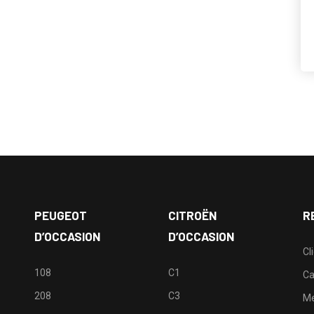
PEUGEOT
CITROËN
R
D’OCCASION
D’OCCASION
Cl
108
C1
Ca
208
C3
M