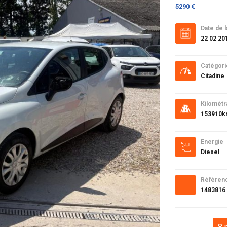
5290 €
Date de l
22 02 20
Catégori
Citadine
Kilométr
153910
Energie
Diesel
Référen
1483816