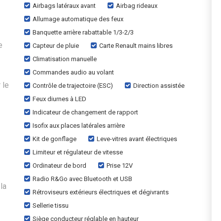
Airbags latéraux avant
Airbag rideaux
Allumage automatique des feux
Banquette arrière rabattable 1/3-2/3
e
Capteur de pluie
Carte Renault mains libres
Climatisation manuelle
Commandes audio au volant
 le
Contrôle de trajectoire (ESC)
Direction assistée
Feux diurnes à LED
Indicateur de changement de rapport
Isofix aux places latérales arrière
Kit de gonflage
Leve-vitres avant électriques
Limiteur et régulateur de vitesse
Ordinateur de bord
Prise 12V
Radio R&Go avec Bluetooth et USB
la
Rétroviseurs extérieurs électriques et dégivrants
Sellerie tissu
Siège conducteur réglable en hauteur