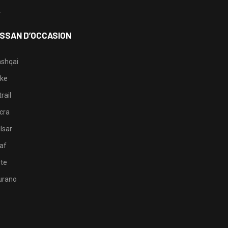
4
ISSAN D’OCCASION
shqai
ke
rail
cra
lsar
af
te
rano