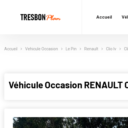
Accueil
Vé
Accueil
Vehicule Occasion
Le Pin
Renault
Clio Iv
Cl
Véhicule Occasion RENAULT CL