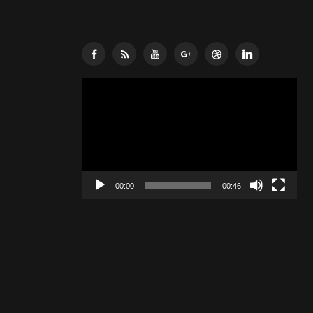
Lecteur
vidéo
00:00
00:46