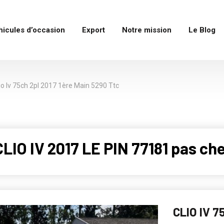
hicules d’occasion
Export
Notre mission
Le Blog
io Iv 75ch 2pl 2017 1ère Main 5290 Ttc
IO IV 2017 LE PIN 77181 pas ch
CLIO IV 7