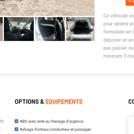
8 
Ce véhicule vo
pour obtenir pl
formulaire en 
déposer un ac
pas passer cet
minimum 3 mois
OPTIONS &
EQUIPEMENTS
C
te
ABS avec aide au freinage d'urgence
.
Airbags frontaux conducteur et passager