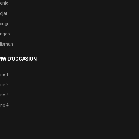
enic
djar
ingo
ngoo
lisman
MW D’OCCASION
rie 1
rie 2
rie 3
rie 4
1
2
3