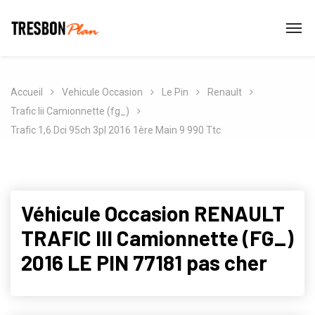
Accueil
Vehicule Occasion
Le Pin
Renault
Trafic Iii Camionnette (fg_)
Trafic 1,6 Dci 95ch 3pl 2016 1ère Main 9 990 Ttc
Véhicule Occasion RENAULT
TRAFIC III Camionnette (FG_)
2016 LE PIN 77181 pas cher