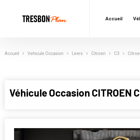
Accueil
Vé
Accueil
Vehicule Occasion
Leers
Citroen
C3
Citroe
Véhicule Occasion CITROEN C3