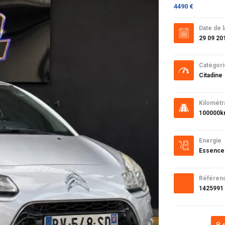
4490 €
Date de l
29 09 20
Catégori
Citadine
Kilométr
100000
Energie
Essence
Référen
1425991