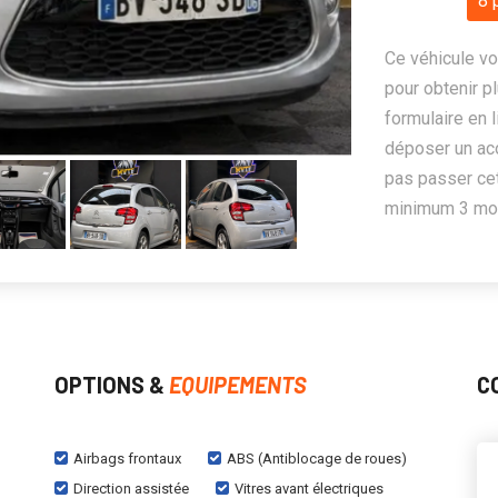
8 
Ce véhicule vo
pour obtenir pl
formulaire en 
déposer un ac
pas passer cet
minimum 3 mois
OPTIONS &
EQUIPEMENTS
C
Airbags frontaux
ABS (Antiblocage de roues)
Direction assistée
Vitres avant électriques