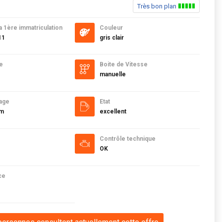
Très bon plan
a 1ère immatriculation
Couleur
11
gris clair
e
Boite de Vitesse
manuelle
age
Etat
km
excellent
Contrôle technique
OK
ce