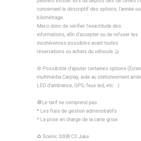
peuvent exister lors du dépôts des de celles ci
concernant le descriptif des options, l’année ou
kilométrage.
Merci donc de vérifier l'exactitude des
informations, afin d'accepter ou de refuser les
incohérences possibles avant toutes
réservations ou achats du véhicule 🤝
⚙️ Possibilité d’ajouter certaines options (Écran
multimédia Carplay, aide au stationnement arriè
LED d’ambiance, GPS, feux led, etc …)
🚫Le tarif ne comprend pas :
* Les frais de gestion administratifs
* La prise en charge de la carte grise
♻ Scenic 3008 C3 Juke