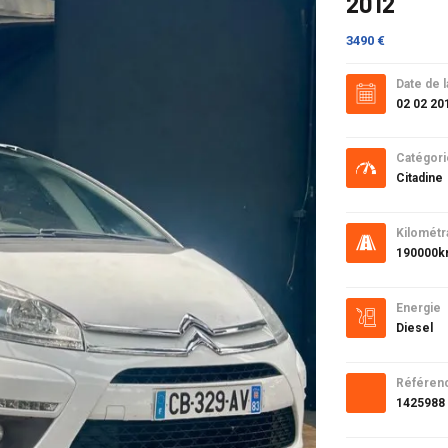
2012
3490 €
Date de l
02 02 20
Catégori
Citadine
Kilométr
190000
Energie
Diesel
Référen
1425988