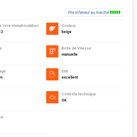
Prix inférieur au marché
a 1ère immatriculation
Couleur
12
beige
e
Boite de Vitesse
manuelle
age
Etat
km
excellent
Contrôle technique
OK
ce