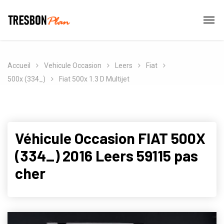
Accueil
Vehicule Occasion
Leers
Fiat
500x (334_)
Fiat 500x 1.3 D Multijet
Véhicule Occasion FIAT 500X
(334_) 2016 Leers 59115 pas
cher