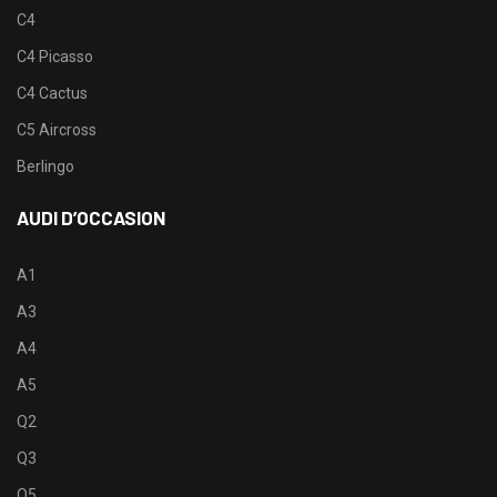
C4
C4 Picasso
C4 Cactus
C5 Aircross
Berlingo
AUDI D’OCCASION
A1
A3
A4
A5
Q2
Q3
Q5