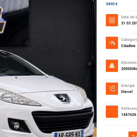
3490 €
Date de l
31 03 20
Catégori
Citadine
Kilométr
200000
Energie
Diesel
Référen
1447426