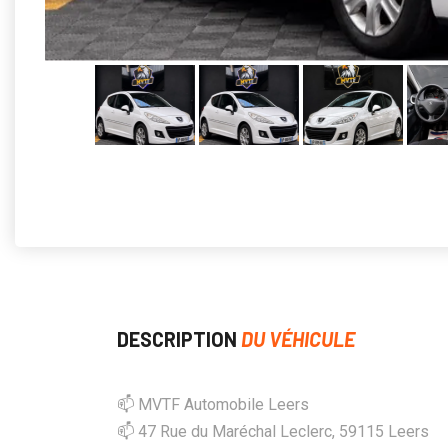
DESCRIPTION
DU VÉHICULE
📫 MVTF Automobile Leers
📫 47 Rue du Maréchal Leclerc, 59115 Leers