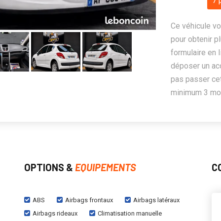
7 
Ce véhicule vo
pour obtenir pl
formulaire en 
déposer un ac
pas passer cet
minimum 3 mois
OPTIONS &
EQUIPEMENTS
C
ABS
Airbags frontaux
Airbags latéraux
Airbags rideaux
Climatisation manuelle