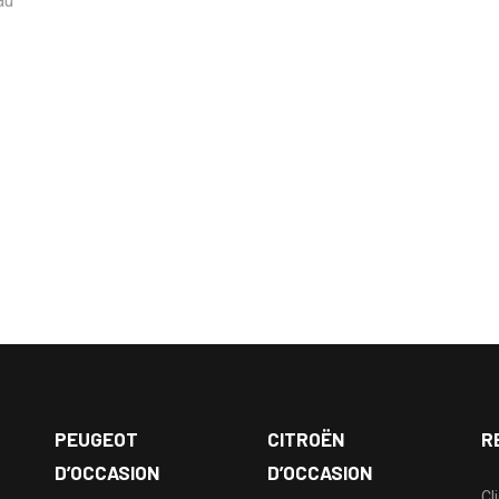
au
PEUGEOT
CITROËN
R
D’OCCASION
D’OCCASION
Cl