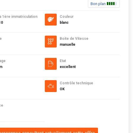
Bon plan
a 1ère immatriculation
Couleur
10
blanc
e
Boite de Vitesse
manuelle
age
Etat
km
excellent
Contrôle technique
OK
ce