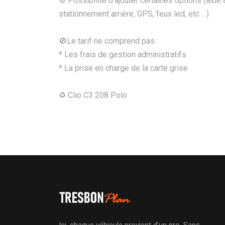
⚙️ Possibilité d’ajouter certaines options (aide 
stationnement arrière, GPS, feux led, etc …)
🚫Le tarif ne comprend pas :
* Les frais de gestion administratifs
* La prise en charge de la carte grise
♻ Clio C3 208 Polo