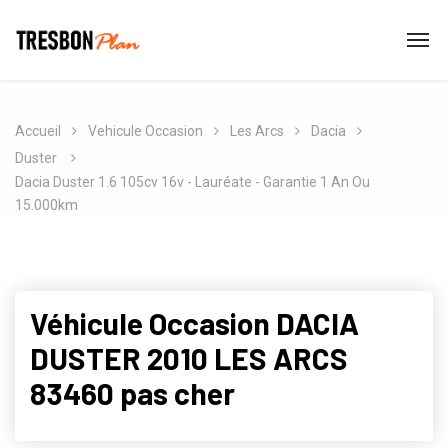
Accueil
Vehicule Occasion
Les Arcs
Dacia
Duster
Dacia Duster 1.6 105cv 16v - Lauréate - Garantie 1 An Ou
15.000km
Véhicule Occasion DACIA
DUSTER 2010 LES ARCS
83460 pas cher