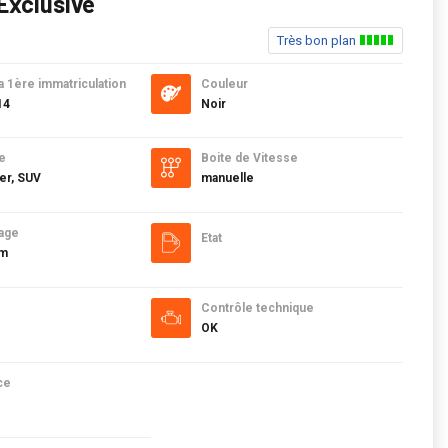
 Exclusive
Très bon plan
a 1ère immatriculation
Couleur
14
Noir
e
Boite de Vitesse
er, SUV
manuelle
age
Etat
km
Contrôle technique
OK
ce