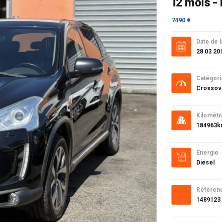
12 mois -
7490 €
Date de l
28 03 20
Catégori
Crossov
Kilométr
184963
Energie
Diesel
Référen
1489123