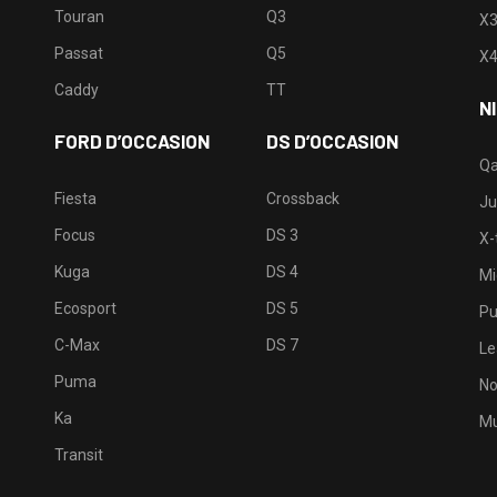
Touran
Q3
X
Passat
Q5
X
Caddy
TT
N
FORD D’OCCASION
DS D’OCCASION
Qa
Fiesta
Crossback
Ju
Focus
DS 3
X-t
Kuga
DS 4
Mi
Ecosport
DS 5
Pu
C-Max
DS 7
Le
Puma
No
Ka
Mu
Transit