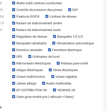
ne
Alerte oubli ceinture conducteur
in.
Contrôle de pression des pneus
ESP
ise
Fixations ISOFIX
Limiteur de vitesse
t à
Radars de stationnement arrière
ro
Radars de stationnement avant
Régulateur de vitesse
Banquette 1/3 2/3
Banquette rabattable
Climatisation automatique
Direction assistée
Fermeture électrique
GPS
Ordinateur de bord
Rétroviseurs électriques
Rideaux pare soleil
Sièges électriques
Vitres électriques
Volant multifonction
Volant réglable
Jantes alliage
Radio multimédia
KIT DISTRIBUTION OK
VIDANGE OK
Carte grise moitié prix ( véhicule +10ans)
48