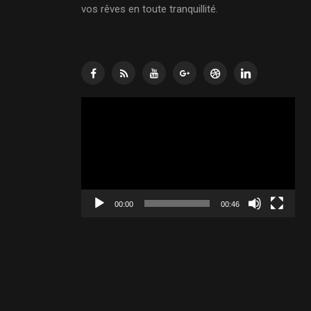
vos rêves en toute tranquillité.
Lecteur
vidéo
00:00
00:46