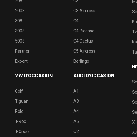
208
C3
M
2008
C3 Aircross
Sc
308
C4
Ka
3008
C4 Picasso
Tw
5008
C4 Cactus
Ka
Partner
C5 Aircross
Ta
Expert
Berlingo
B
VW D’OCCASION
AUDI D’OCCASION
Se
Golf
A1
Se
Tiguan
A3
Se
Polo
A4
Se
T-Roc
A5
X
T-Cross
Q2
X