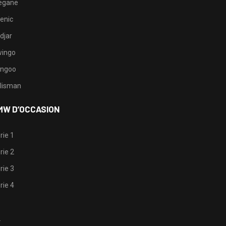
egane
enic
djar
ingo
ngoo
lisman
MW D’OCCASION
rie 1
rie 2
rie 3
rie 4
1
2