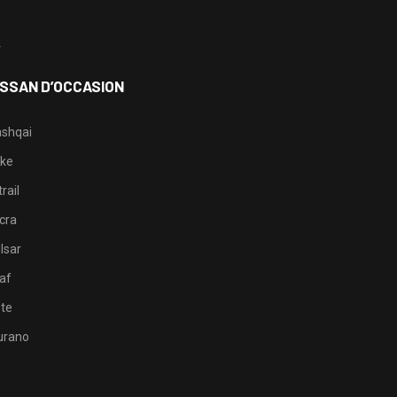
3
4
ISSAN D’OCCASION
shqai
ke
rail
cra
lsar
af
te
rano