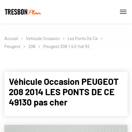
Accueil
Vehicule Occasion
Les Ponts De Ce
Peugeot
208
Peugeot 208 1.6 E-hdi 92
Véhicule Occasion PEUGEOT
208 2014 LES PONTS DE CE
49130 pas cher