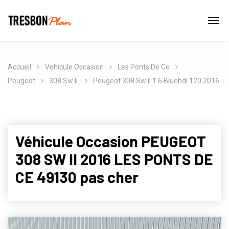
Accueil
Vehicule Occasion
Les Ponts De Ce
Peugeot
308 Sw Ii
Peugeot 308 Sw Ii 1.6 Bluehdi 120 2016
Véhicule Occasion PEUGEOT
308 SW II 2016 LES PONTS DE
CE 49130 pas cher