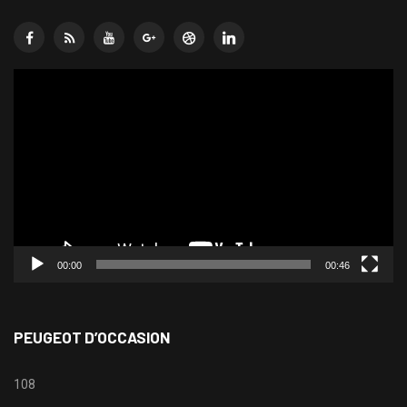
Lecteur
vidéo
00:00
00:46
PEUGEOT D’OCCASION
108