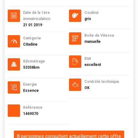
Date de la 1ère
Couleur
immatriculation
gris
21 01 2019
Boite de Vitesse
Catégorie
manuelle
Citadine
Etat
Kilométrage
excellent
53358km
Contrôle technique
Energie
OK
Essence
Référence
1469070
8 personnes consultent actuellement cette offre