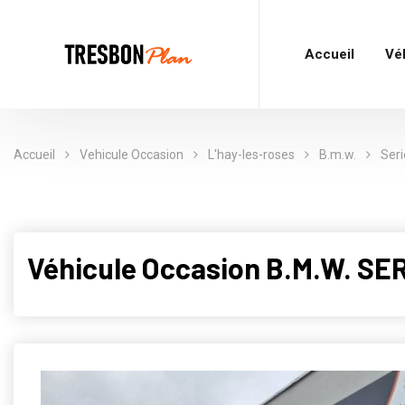
Accueil
Vé
Accueil
Vehicule Occasion
L'hay-les-roses
B.m.w.
Seri
Véhicule Occasion B.M.W. SE