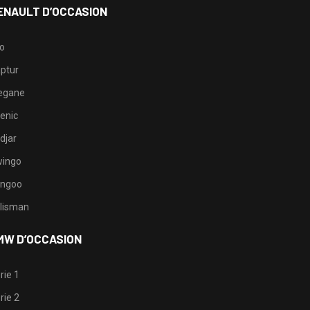
ENAULT D’OCCASION
io
ptur
egane
enic
djar
ingo
ngoo
lisman
MW D’OCCASION
rie 1
rie 2