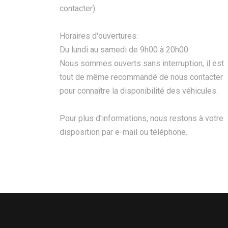
contacter)
Horaires d'ouvertures:
Du lundi au samedi de 9h00 à 20h00.
Nous sommes ouverts sans interruption, il est
tout de même recommandé de nous contacter
pour connaître la disponibilité des véhicules.
Pour plus d'informations, nous restons à votre
disposition par e-mail ou téléphone.