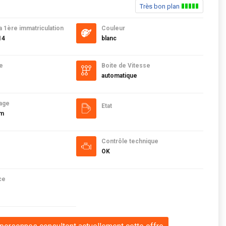
Très bon plan
a 1ère immatriculation
Couleur
14
blanc
e
Boite de Vitesse
automatique
age
Etat
km
Contrôle technique
OK
ce