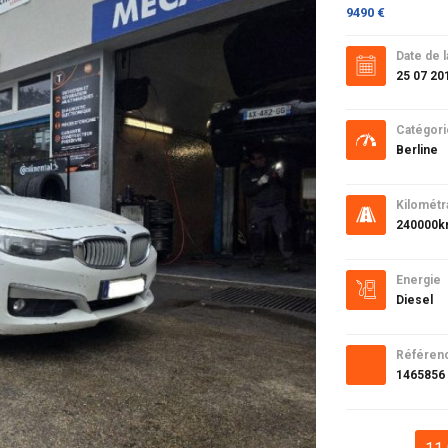
9490 €
Date de l
25 07 20
Catégori
Berline
Kilométr
240000
Energie
Diesel
Référen
1465856