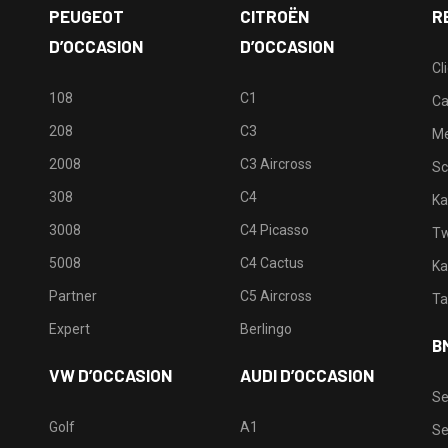
PEUGEOT
CITROËN
R
D’OCCASION
D’OCCASION
Cl
108
C1
Ca
208
C3
M
2008
C3 Aircross
Sc
308
C4
Ka
3008
C4 Picasso
Tw
5008
C4 Cactus
Ka
Partner
C5 Aircross
Ta
Expert
Berlingo
B
VW D’OCCASION
AUDI D’OCCASION
Se
Golf
A1
Se