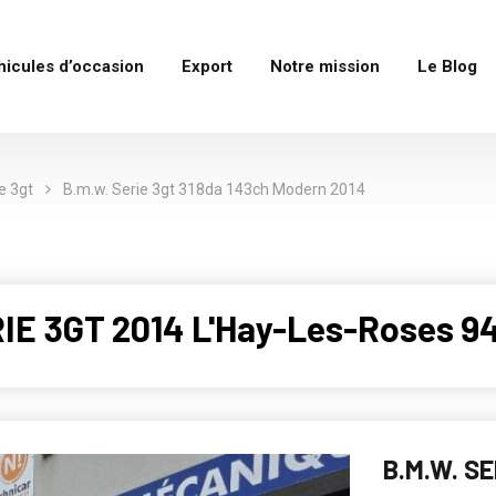
hicules d’occasion
Export
Notre mission
Le Blog
e 3gt
B.m.w. Serie 3gt 318da 143ch Modern 2014
RIE 3GT 2014 L'Hay-Les-Roses 9
B.M.W. S