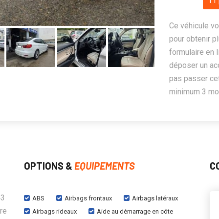
11 
Ce véhicule vo
pour obtenir pl
formulaire en 
déposer un ac
pas passer cet
minimum 3 mois
OPTIONS &
EQUIPEMENTS
C
43
ABS
Airbags frontaux
Airbags latéraux
ère
Airbags rideaux
Aide au démarrage en côte