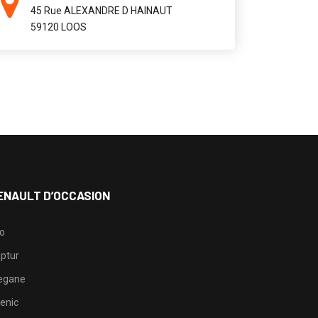
45 Rue ALEXANDRE D HAINAUT
59120 LOOS
ENAULT D’OCCASION
io
ptur
egane
enic