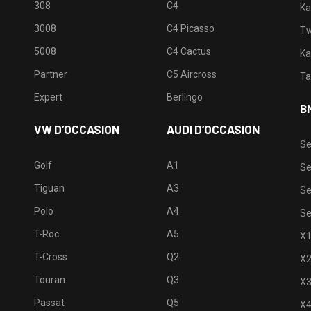
308
C4
Ka
3008
C4 Picasso
Tw
5008
C4 Cactus
Ka
Partner
C5 Aircross
Ta
Expert
Berlingo
B
VW D’OCCASION
AUDI D’OCCASION
Se
Golf
A1
Se
Tiguan
A3
Se
Polo
A4
Se
T-Roc
A5
X
T-Cross
Q2
X
Touran
Q3
X
Passat
Q5
X