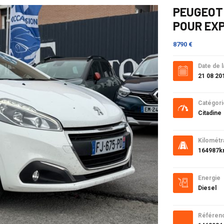
PEUGEOT 
POUR EXP
8790 €
Date de l
21 08 20
Catégori
Citadine
Kilométr
164987
Energie
Diesel
Référen