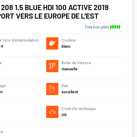
208 1.5 BLUE HDI 100 ACTIVE 2019
ORT VERS LE EUROPE DE L'EST
Très bon plan
a 1ère immatriculation
Couleur
19
blanc
e
Boite de Vitesse
manuelle
age
Etat
km
excellent
Contrôle technique
OK
ce