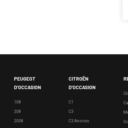
PEUGEOT
CITROËN
R
D’OCCASION
D’OCCASION
Cl
108
C1
Ca
208
C3
M
2008
C3 Aircross
Sc