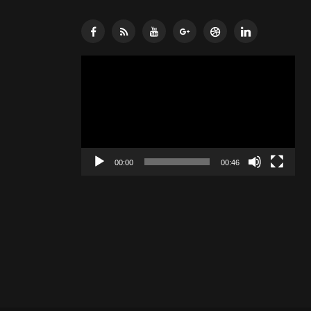
Lecteur
vidéo
00:00
00:46