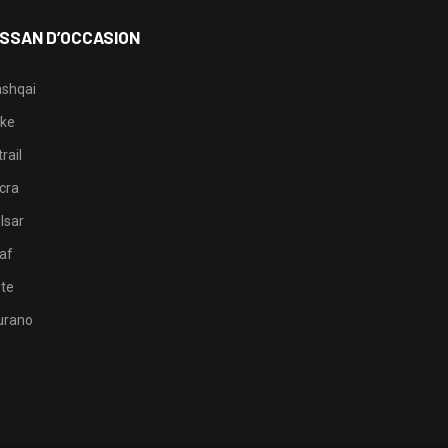
ISSAN D’OCCASION
shqai
ke
rail
cra
lsar
af
te
rano