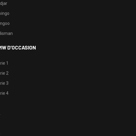
djar
ingo
ngoo
lisman
MW D’OCCASION
rie 1
rie 2
rie 3
rie 4
1
2
3
4