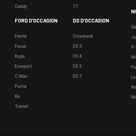
Caddy
TT
N
FORD D’OCCASION
DS D’OCCASION
Qa
Fiesta
Crossback
Ju
Focus
DS 3
X-t
Kuga
DS 4
Mi
Ecosport
DS 5
Pu
C-Max
DS 7
Le
Puma
No
Ka
Mu
Transit