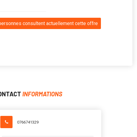
personnes consultent actuellement cette offre
ONTACT
INFORMATIONS
0766741329