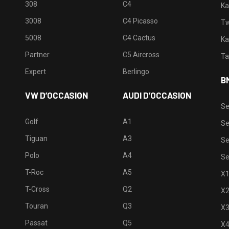
308
C4
Ka
3008
C4 Picasso
Tw
5008
C4 Cactus
Ka
Partner
C5 Aircross
Ta
Expert
Berlingo
B
VW D’OCCASION
AUDI D’OCCASION
Se
Golf
A1
Se
Tiguan
A3
Se
Polo
A4
Se
T-Roc
A5
X
T-Cross
Q2
X
Touran
Q3
X
Passat
Q5
X