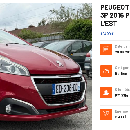
PEUGEOT 
3P 2016 
L'EST
10490 €
Date de l
28 04 20
Catégori
Berline
Kilométr
97153k
Energie
Diesel