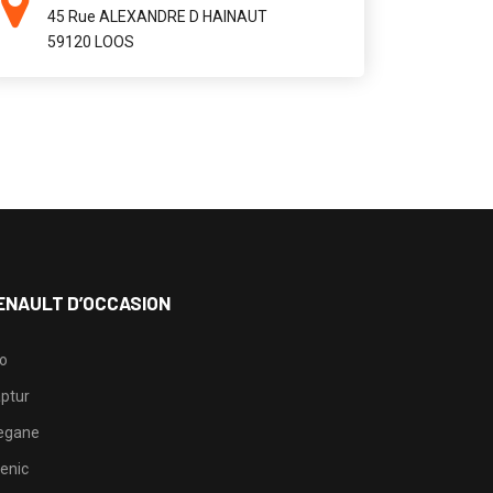
45 Rue ALEXANDRE D HAINAUT
59120 LOOS
ENAULT D’OCCASION
io
ptur
egane
enic