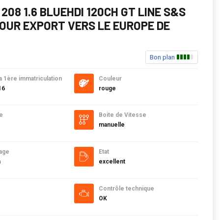
208 1.6 BLUEHDI 120CH GT LINE S&S
POUR EXPORT VERS LE EUROPE DE
Bon plan
a 1ère immatriculation
Couleur
16
rouge
e
Boite de Vitesse
manuelle
age
Etat
m
excellent
Contrôle technique
OK