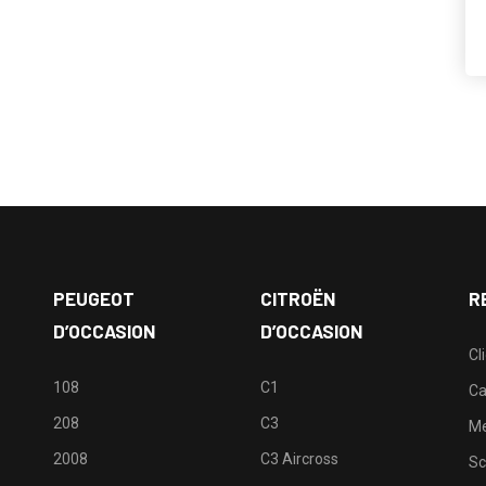
PEUGEOT
CITROËN
R
D’OCCASION
D’OCCASION
Cl
108
C1
Ca
208
C3
M
2008
C3 Aircross
Sc