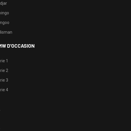
djar
ingo
ngoo
lisman
MW D’OCCASION
rie 1
rie 2
rie 3
rie 4
1
2
3
4