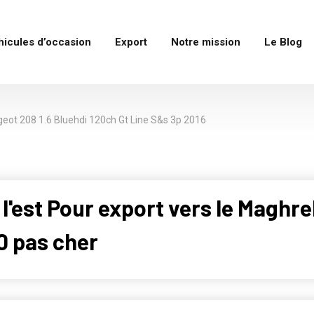
hicules d’occasion
Export
Notre mission
Le Blog
eot 208 1.6 Bluehdi 120ch Gt Line S&s 3p 2016
 l'est Pour export vers le Maghr
0 pas cher