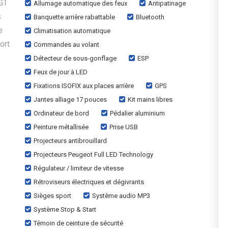
 GT
Allumage automatique des feux
Antipatinage
s
Banquette arrière rabattable
Bluetooth
e
Climatisation automatique
ort
Commandes au volant
Détecteur de sous-gonflage
ESP
Feux de jour à LED
Fixations ISOFIX aux places arrière
GPS
Jantes alliage 17 pouces
Kit mains libres
Ordinateur de bord
Pédalier aluminium
Peinture métallisée
Prise USB
Projecteurs antibrouillard
Projecteurs Peugeot Full LED Technology
Régulateur / limiteur de vitesse
Rétroviseurs électriques et dégivrants
Sièges sport
Système audio MP3
Système Stop & Start
Témoin de ceinture de sécurité