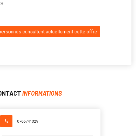
ce
personnes consultent actuellement cette offre
ONTACT
INFORMATIONS
0766741329