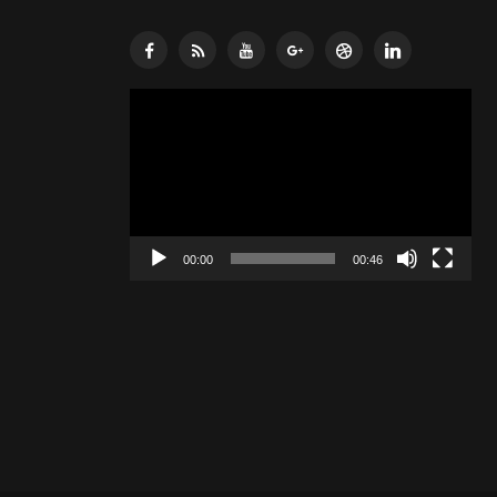
Lecteur
vidéo
00:00
00:46