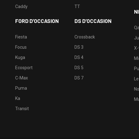
Caddy
TT
N
FORD D’OCCASION
DS D’OCCASION
Qa
Fiesta
Crossback
Ju
Focus
DS 3
X-t
Kuga
DS 4
Mi
Ecosport
DS 5
Pu
C-Max
DS 7
Le
Puma
No
Ka
Mu
Transit