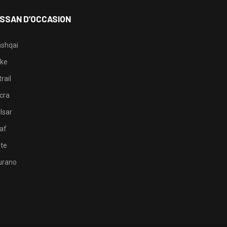
ISSAN D’OCCASION
shqai
ke
rail
cra
lsar
af
te
rano