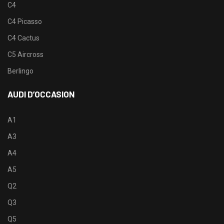
C4
C4 Picasso
C4 Cactus
C5 Aircross
Berlingo
AUDI D’OCCASION
A1
A3
A4
A5
Q2
Q3
Q5