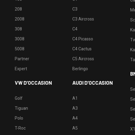
Ca
208
C3
M
2008
C3 Aircross
Sc
308
C4
Ka
3008
C4 Picasso
Tw
5008
C4 Cactus
Ka
Partner
C5 Aircross
Ta
Expert
Berlingo
B
VW D’OCCASION
AUDI D’OCCASION
Se
Golf
A1
Se
Tiguan
A3
Se
Polo
A4
Se
T-Roc
A5
X