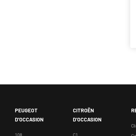
PEUGEOT
CITROËN
R
D’OCCASION
D’OCCASION
Cl
108
C1