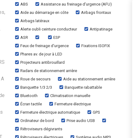
ABS
Assistance au freinage d'urgence (AFU)
es,
Aide au démarrage en côte
Airbags frontaux
Airbags latéraux
.
Alerte oubli ceinture conducteur
Antipatinage
ASR
ESP
Feux de freinage d'urgence
Fixations ISOFIX
Phares av. de jour à LED
RS
Projecteurs antibrouillard
Radars de stationnement arrière
 A
Roue de secours
Aide au stationnement arrière
Banquette 1/3 2/3
Banquette rabattable
de
Bluetooth
Climatisation manuelle
Écran tactile
Fermeture électrique
is
Fermeture électrique automatique
GPS
Ordinateur de bord
Prise audio USB
Rétroviseurs dégivrants
T
Rétroviseurs électriques
Système audio MP3