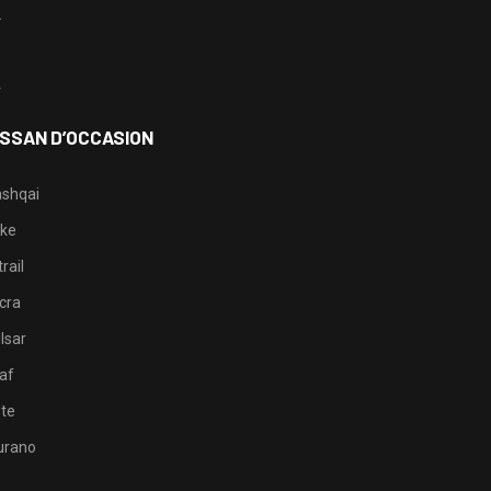
2
3
4
ISSAN D’OCCASION
shqai
ke
rail
cra
lsar
af
te
rano