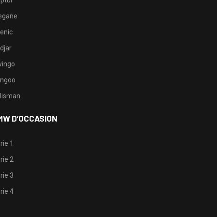
ptur
egane
enic
djar
ingo
ngoo
lisman
MW D’OCCASION
rie 1
rie 2
rie 3
rie 4
1