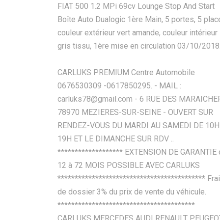
FIAT 500 1.2 MPi 69cv Lounge Stop And Start
Boîte Auto Dualogic 1ère Main, 5 portes, 5 plac
couleur extérieur vert amande, couleur intérieur
gris tissu, 1ère mise en circulation 03/10/2018
CARLUKS PREMIUM Centre Automobile
0676530309 -0617850295. - MAIL :
carluks78@gmail.com
- 6 RUE DES MARAICHE
78970 MEZIERES-SUR-SEINE - OUVERT SUR
RENDEZ-VOUS DU MARDI AU SAMEDI DE 10H
19H ET LE DIMANCHE SUR RDV ..
******************* EXTENSION DE GARANTIE 
12 à 72 MOIS POSSIBLE AVEC CARLUKS
******************************************* Fra
de dossier 3% du prix de vente du véhicule.
****************************************
CARLUKS MERCEDES AUDI RENAULT PEUGEO