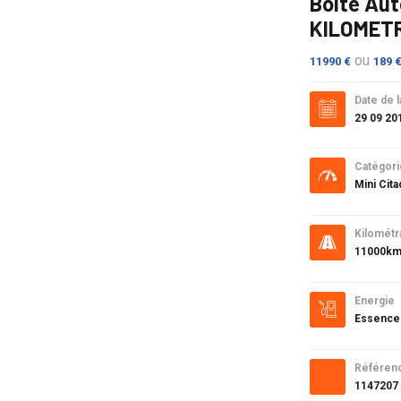
Boîte Aut
KILOMET
ou
11990 €
189 
Date de l
29 09 20
Catégori
Mini Cita
Kilométr
11000k
Energie
Essence
Référen
1147207