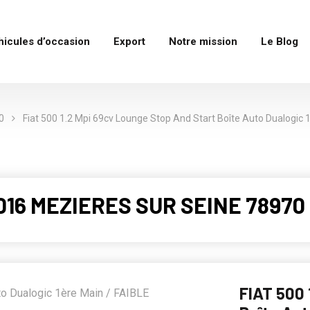
hicules d’occasion
Export
Notre mission
Le Blog
0
Fiat 500 1.2 Mpi 69cv Lounge Stop And Start Boîte Auto Dualogic 1
2016 MEZIERES SUR SEINE 78970 
FIAT 500 