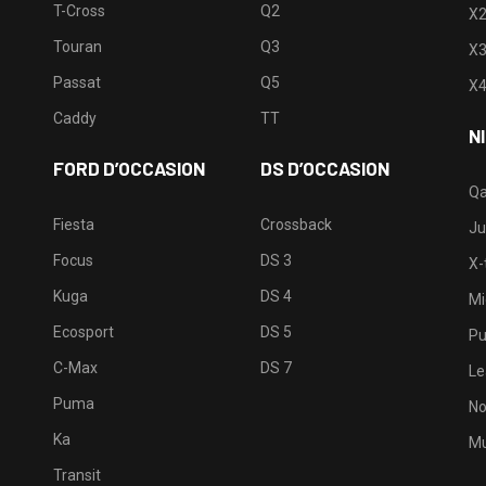
T-Cross
Q2
X
Touran
Q3
X
Passat
Q5
X
Caddy
TT
N
FORD D’OCCASION
DS D’OCCASION
Qa
Fiesta
Crossback
Ju
Focus
DS 3
X-t
Kuga
DS 4
Mi
Ecosport
DS 5
Pu
C-Max
DS 7
Le
Puma
No
Ka
Mu
Transit