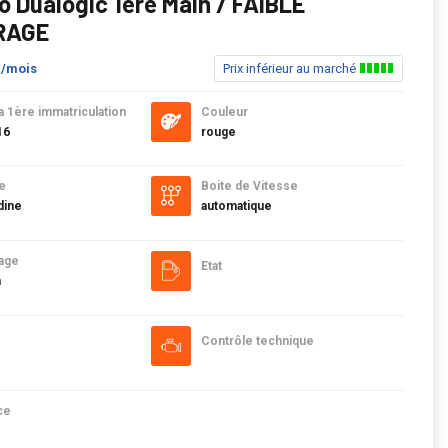
o Dualogic 1ère Main / FAIBLE
RAGE
€/mois
Prix inférieur au marché
a 1ère immatriculation
Couleur
16
rouge
e
Boite de Vitesse
dine
automatique
age
Etat
m
Contrôle technique
ce