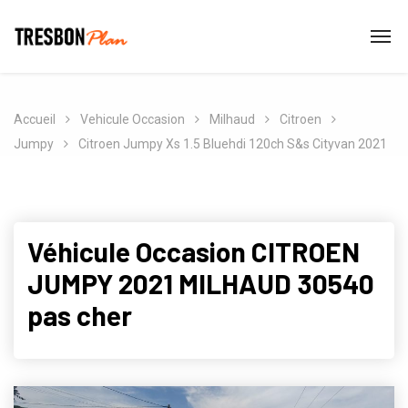
Accueil
Vehicule Occasion
Milhaud
Citroen
Jumpy
Citroen Jumpy Xs 1.5 Bluehdi 120ch S&s Cityvan 2021
Véhicule Occasion CITROEN
JUMPY 2021 MILHAUD 30540
pas cher