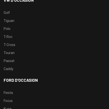
VW D’OCCASION
Golf
Tiguan
Polo
T-Roc
T-Cross
Touran
Passat
Caddy
FORD D’OCCASION
Fiesta
Focus
Kuga