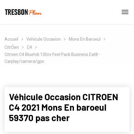
Accueil
Vehicule Occasion
Mons En Baroeul
CitrÖen
C4
Citroen C4 Bluehdi 130cv Feel Pack Business Eat8 -
Carplay/camera/gps
Véhicule Occasion CITROEN
C4 2021 Mons En baroeul
59370 pas cher