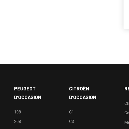
PEUGEOT
CITROËN
R
D’OCCASION
D’OCCASION
Cl
108
C1
Ca
208
C3
M