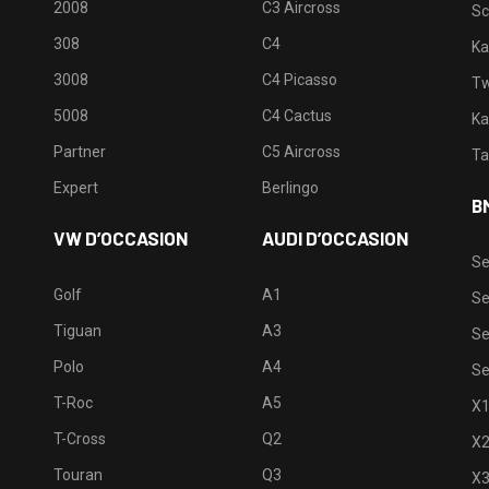
2008
C3 Aircross
Sc
308
C4
Ka
3008
C4 Picasso
Tw
5008
C4 Cactus
Ka
Partner
C5 Aircross
Ta
Expert
Berlingo
B
VW D’OCCASION
AUDI D’OCCASION
Se
Golf
A1
Se
Tiguan
A3
Se
Polo
A4
Se
T-Roc
A5
X
T-Cross
Q2
X
Touran
Q3
X