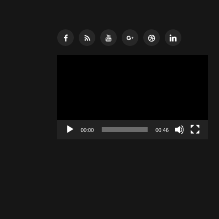
Lecteur
vidéo
00:00
00:46