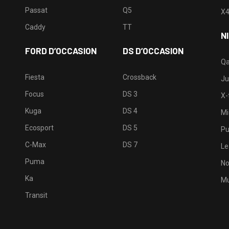
Passat
Q5
X
Caddy
TT
N
FORD D’OCCASION
DS D’OCCASION
Qa
Fiesta
Crossback
Ju
Focus
DS 3
X-t
Kuga
DS 4
Mi
Ecosport
DS 5
Pu
C-Max
DS 7
Le
Puma
No
Ka
Mu
Transit