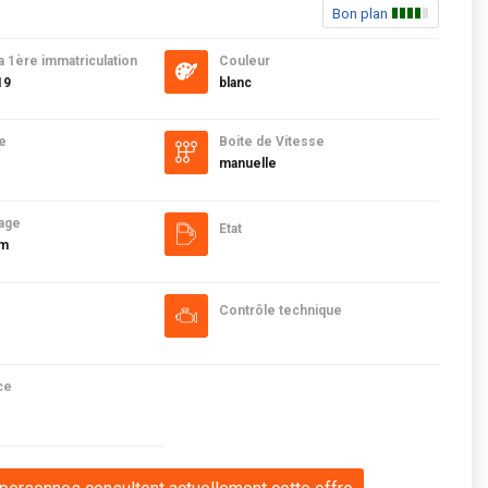
Bon plan
a 1ère immatriculation
Couleur
19
blanc
e
Boite de Vitesse
manuelle
age
Etat
km
Contrôle technique
ce