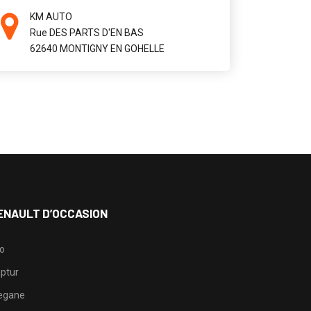
KM AUTO
Rue DES PARTS D'EN BAS
62640 MONTIGNY EN GOHELLE
ENAULT D’OCCASION
io
ptur
egane