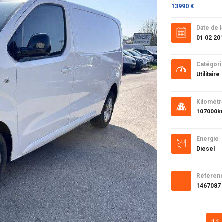
13990 €
Date de l
01 02 20
Catégori
Utilitaire
Kilométr
107000
Energie
Diesel
Référen
1467087