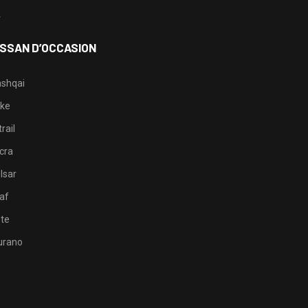
4
ISSAN D’OCCASION
shqai
ke
rail
cra
lsar
af
te
rano