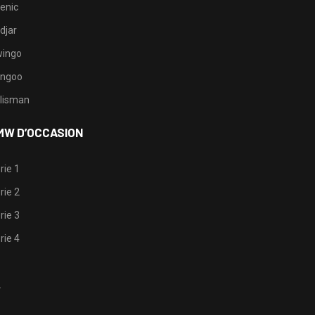
enic
djar
ingo
ngoo
lisman
MW D’OCCASION
rie 1
rie 2
rie 3
rie 4
1
2
3