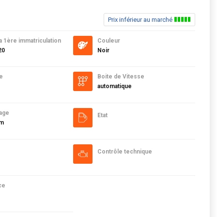
Prix inférieur au marché
a 1ère immatriculation
Couleur
20
Noir
e
Boite de Vitesse
automatique
age
Etat
km
Contrôle technique
ce