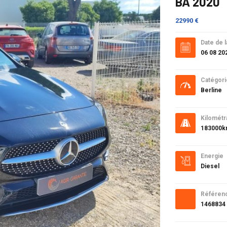
BA 2020
22990 €
Date de l
06 08 20
Catégori
Berline
Kilométr
183000
Energie
Diesel
Référen
1468834