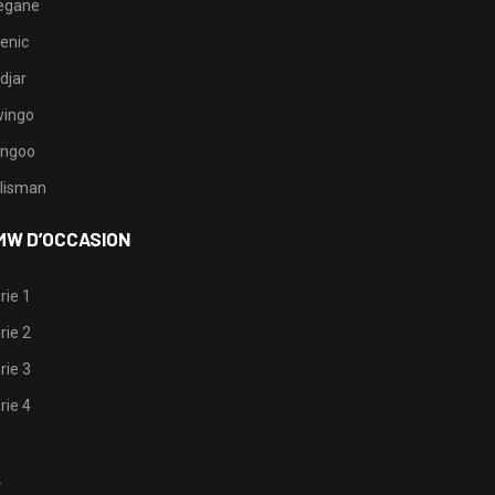
egane
enic
djar
ingo
ngoo
lisman
MW D’OCCASION
rie 1
rie 2
rie 3
rie 4
1
2