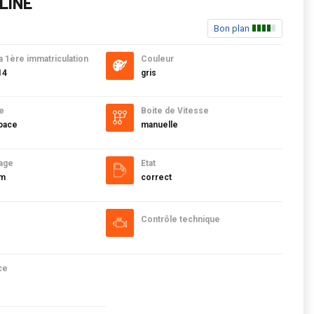
LINE
Bon plan
a 1ère immatriculation
Couleur
14
gris
e
Boite de Vitesse
pace
manuelle
age
Etat
km
correct
Contrôle technique
ce