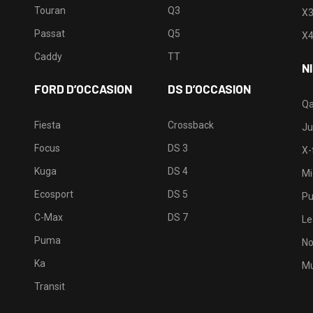
Touran
Q3
X
Passat
Q5
X
Caddy
TT
N
FORD D’OCCASION
DS D’OCCASION
Qa
Fiesta
Crossback
Ju
Focus
DS 3
X-t
Kuga
DS 4
Mi
Ecosport
DS 5
Pu
C-Max
DS 7
Le
Puma
No
Ka
Mu
Transit