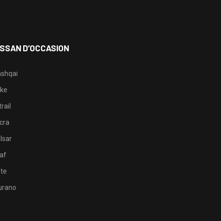
3
4
ISSAN D’OCCASION
shqai
ke
rail
cra
lsar
af
te
rano