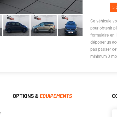
5 
Ce véhicule vo
pour obtenir pl
formulaire en 
déposer un ac
pas passer cet
minimum 3 mois
OPTIONS &
EQUIPEMENTS
C
o