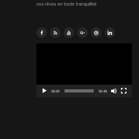
vos rêves en toute tranquillité.
Lecteur
vidéo
00:00
00:46