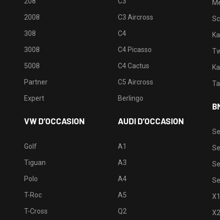
208
C3
M
2008
C3 Aircross
Sc
308
C4
Ka
3008
C4 Picasso
Tw
5008
C4 Cactus
Ka
Partner
C5 Aircross
Ta
Expert
Berlingo
B
VW D’OCCASION
AUDI D’OCCASION
Se
Golf
A1
Se
Tiguan
A3
Se
Polo
A4
Se
T-Roc
A5
X
T-Cross
Q2
X