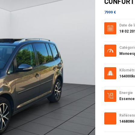
CONFORT
7999 €
Date de l
18 02 20
Catégori
Monoes
Kilométr
164000
Energie
Essence
Référen
1468086