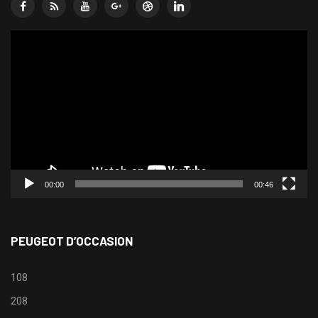
Lecteur
vidéo
00:00
00:46
PEUGEOT D’OCCASION
108
208