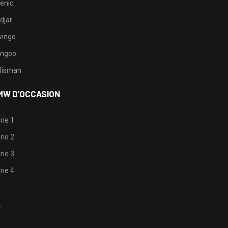
enic
djar
ingo
ngoo
lisman
MW D’OCCASION
rie 1
rie 2
rie 3
rie 4
1
2
3