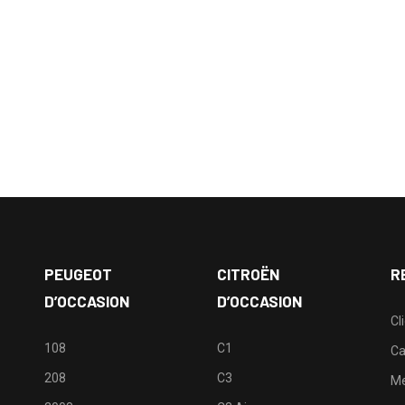
PEUGEOT
CITROËN
R
D’OCCASION
D’OCCASION
Cl
108
C1
Ca
208
C3
M