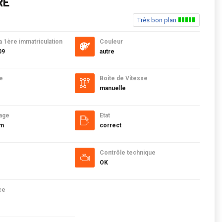
RE
Très bon plan
a 1ère immatriculation
Couleur
09
autre
e
Boite de Vitesse
manuelle
age
Etat
km
correct
Contrôle technique
OK
ce