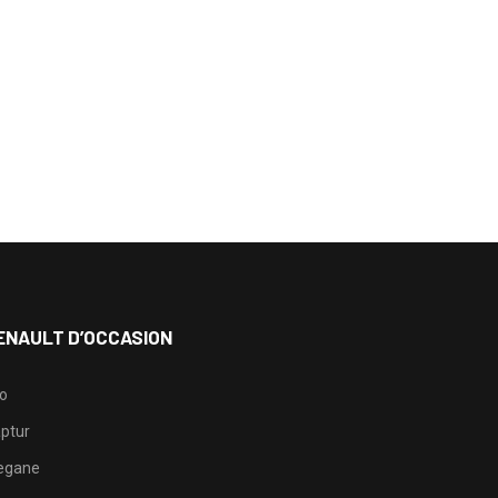
ENAULT D’OCCASION
io
ptur
egane