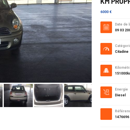
KM PROP
6000 €
Date de l
09 03 20
Catégori
Citadine
Kilométr
151000
Energie
Diesel
Référen
1476696