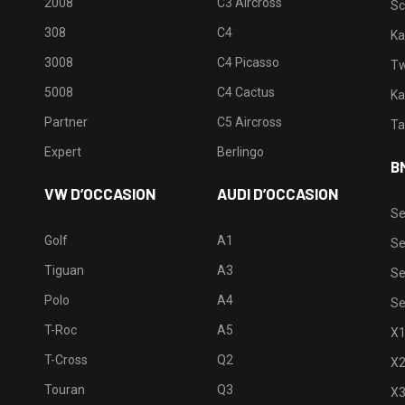
2008
C3 Aircross
Sc
308
C4
Ka
3008
C4 Picasso
Tw
5008
C4 Cactus
Ka
Partner
C5 Aircross
Ta
Expert
Berlingo
B
VW D’OCCASION
AUDI D’OCCASION
Se
Golf
A1
Se
Tiguan
A3
Se
Polo
A4
Se
T-Roc
A5
X
T-Cross
Q2
X
Touran
Q3
X