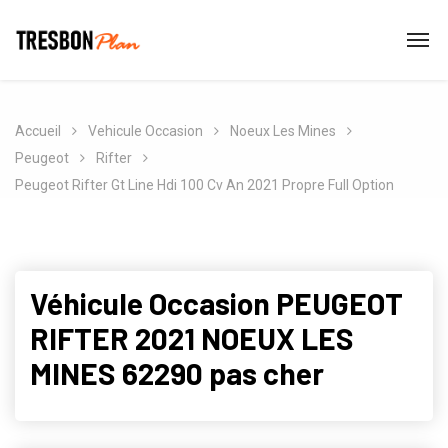
Accueil
Vehicule Occasion
Noeux Les Mines
Peugeot
Rifter
Peugeot Rifter Gt Line Hdi 100 Cv An 2021 Propre Full Option
Véhicule Occasion PEUGEOT
RIFTER 2021 NOEUX LES
MINES 62290 pas cher