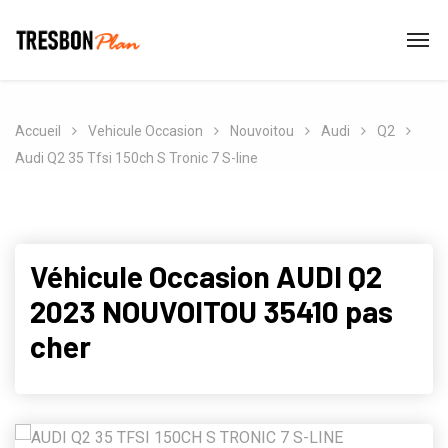
Accueil
Vehicule Occasion
Nouvoitou
Audi
Q2
Audi Q2 35 Tfsi 150ch S Tronic 7 S-line
Véhicule Occasion AUDI Q2
2023 NOUVOITOU 35410 pas
cher