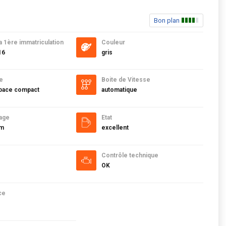
Bon plan
a 1ère immatriculation
Couleur
16
gris
e
Boite de Vitesse
ace compact
automatique
age
Etat
km
excellent
Contrôle technique
OK
ce