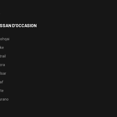
3
4
ISSAN D’OCCASION
shqai
ke
rail
cra
lsar
af
te
rano