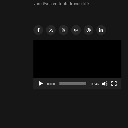
vos rêves en toute tranquillité.
Lecteur
vidéo
00:00
00:46