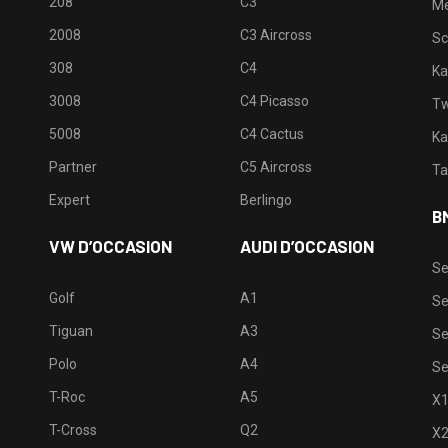
208
C3
M
2008
C3 Aircross
Sc
308
C4
Ka
3008
C4 Picasso
Tw
5008
C4 Cactus
Ka
Partner
C5 Aircross
Ta
Expert
Berlingo
B
VW D’OCCASION
AUDI D’OCCASION
Se
Golf
A1
Se
Tiguan
A3
Se
Polo
A4
Se
T-Roc
A5
X
T-Cross
Q2
X