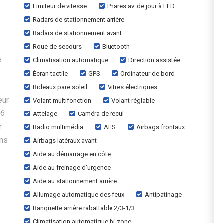
.
Limiteur de vitesse
Phares av. de jour à LED
Radars de stationnement arrière
Radars de stationnement avant
Roue de secours
Bluetooth
e
Climatisation automatique
Direction assistée
s
Écran tactile
GPS
Ordinateur de bord
Rideaux pare soleil
Vitres électriques
eur
Volant multifonction
Volant réglable
16
Attelage
Caméra de recul
r
Radio multimédia
ABS
Airbags frontaux
ans
Airbags latéraux avant
Aide au démarrage en côte
Aide au freinage d'urgence
Aide au stationnement arrière
Allumage automatique des feux
Antipatinage
Banquette arrière rabattable 2/3-1/3
Climatisation automatique bi-zone