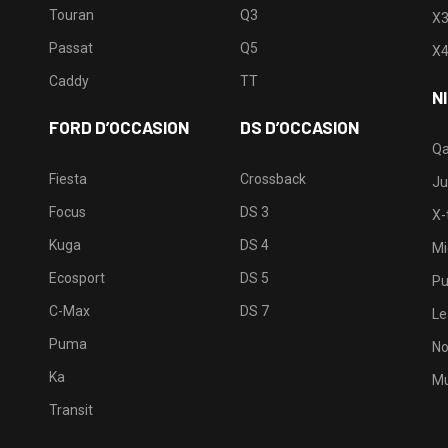
Touran
Q3
X
Passat
Q5
X
Caddy
TT
N
FORD D’OCCASION
DS D’OCCASION
Qa
Fiesta
Crossback
Ju
Focus
DS 3
X-t
Kuga
DS 4
Mi
Ecosport
DS 5
Pu
C-Max
DS 7
Le
Puma
No
Ka
Mu
Transit