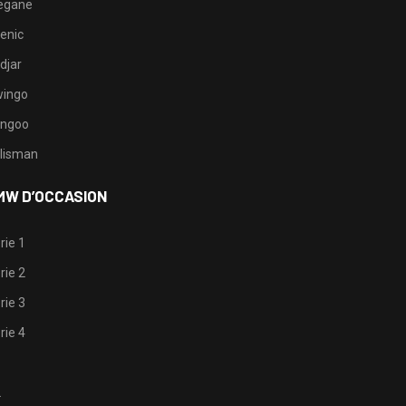
egane
enic
djar
ingo
ngoo
lisman
MW D’OCCASION
rie 1
rie 2
rie 3
rie 4
1
2