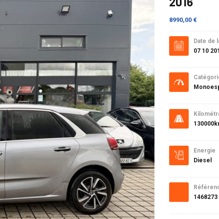
2016
8990,00 €
Date de l
07 10 20
Catégori
Monoesp
Kilométr
130000
Energie
Diesel
Référen
1468273