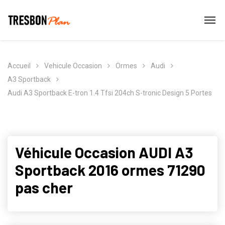
Accueil
Vehicule Occasion
Ormes
Audi
A3 Sportback
Audi A3 Sportback E-tron 1.4 Tfsi 204ch S-tronic Design 5 Portes
Véhicule Occasion AUDI A3
Sportback 2016 ormes 71290
pas cher