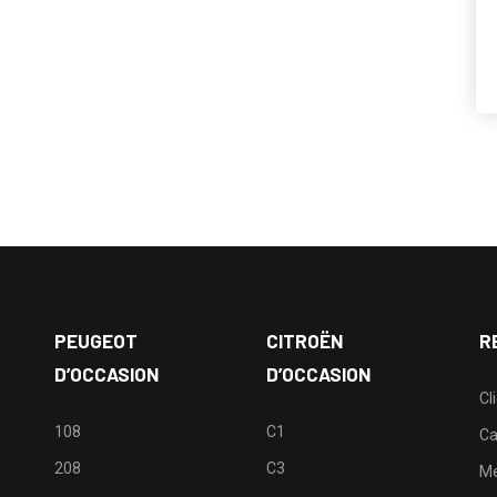
PEUGEOT
CITROËN
R
D’OCCASION
D’OCCASION
Cl
108
C1
Ca
208
C3
M