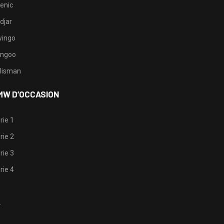
enic
djar
ingo
ngoo
lisman
MW D’OCCASION
rie 1
rie 2
rie 3
rie 4
1
2
3