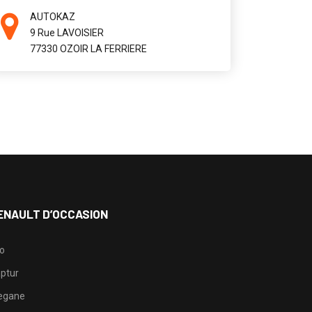
AUTOKAZ
9 Rue LAVOISIER
77330 OZOIR LA FERRIERE
ENAULT D’OCCASION
io
ptur
egane