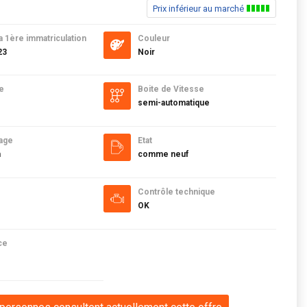
Prix inférieur au marché
a 1ère immatriculation
Couleur
23
Noir
e
Boite de Vitesse
semi-automatique
age
Etat
m
comme neuf
Contrôle technique
OK
ce