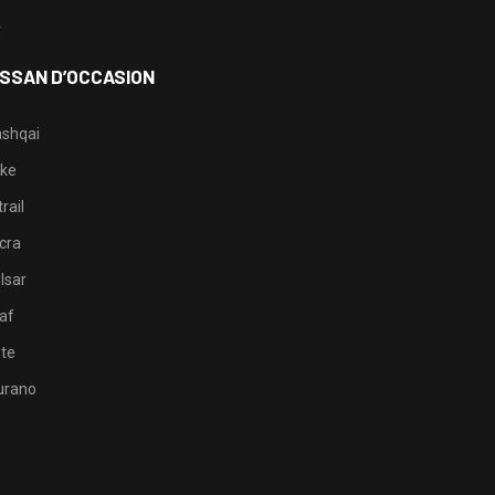
4
ISSAN D’OCCASION
shqai
ke
rail
cra
lsar
af
te
rano