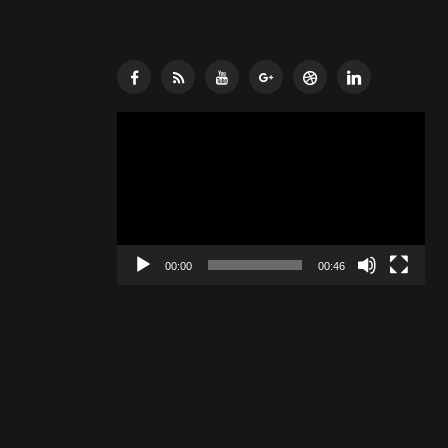
Lecteur
vidéo
00:00
00:46