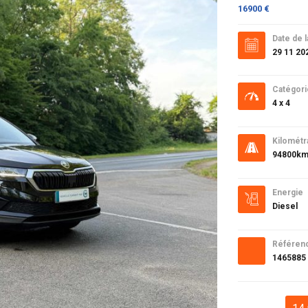
16900 €
Date de l
29 11 20
Catégori
4 x 4
Kilométr
94800k
Energie
Diesel
Référen
1465885