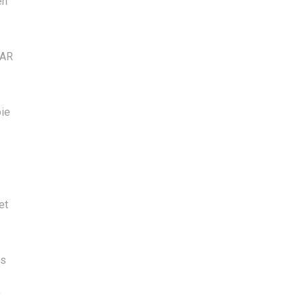
en
 AR
oie
e
et
es
"