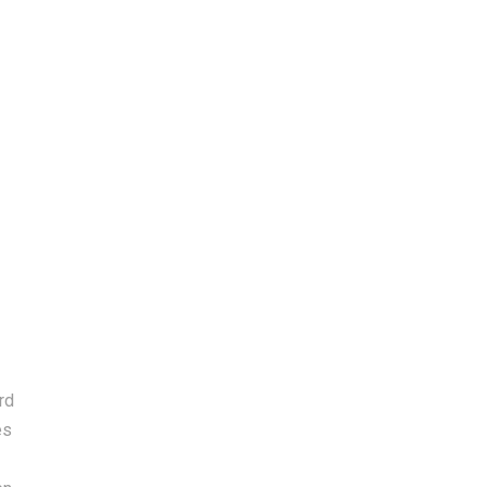
rd
es