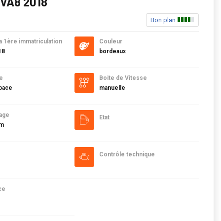
BVA8 2018
Bon plan
a 1ère immatriculation
Couleur
18
bordeaux
e
Boite de Vitesse
pace
manuelle
age
Etat
km
Contrôle technique
ce