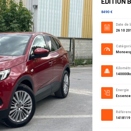
EDITION 
8490 €
Date de l
26 10 20
Catégori
Monoes
Kilométr
140000
Energie
Essence
Référen
1418119