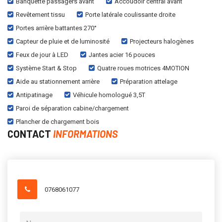
Banquette passagers avant
Accoudoir central avant
Revêtement tissu
Porte latérale coulissante droite
Portes arrière battantes 270°
Capteur de pluie et de luminosité
Projecteurs halogènes
Feux de jour à LED
Jantes acier 16 pouces
Système Start & Stop
Quatre roues motrices 4MOTION
Aide au stationnement arrière
Préparation attelage
Antipatinage
Véhicule homologué 3,5T
Paroi de séparation cabine/chargement
Plancher de chargement bois
CONTACT
INFORMATIONS
0768061077