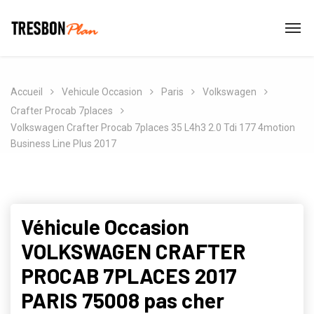
Accueil
Vehicule Occasion
Paris
Volkswagen
Crafter Procab 7places
Volkswagen Crafter Procab 7places 35 L4h3 2.0 Tdi 177 4motion
Business Line Plus 2017
Véhicule Occasion
VOLKSWAGEN CRAFTER
PROCAB 7PLACES 2017
PARIS 75008 pas cher