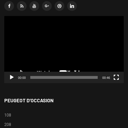
Lecteur
vidéo
00:00
00:46
PEUGEOT D’OCCASION
108
208