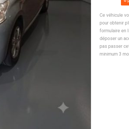
8 
Ce véhicule vo
pour obtenir pl
formulaire en 
déposer un ac
pas passer cet
minimum 3 mois