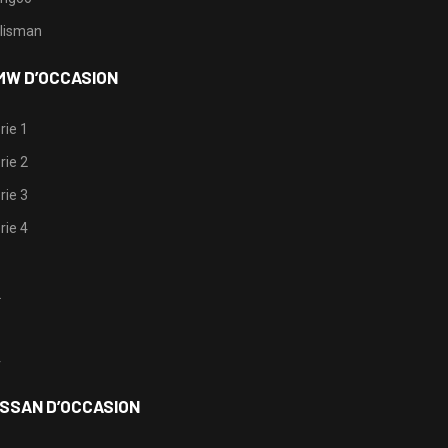
lisman
MW D’OCCASION
rie 1
rie 2
rie 3
rie 4
1
2
3
4
ISSAN D’OCCASION