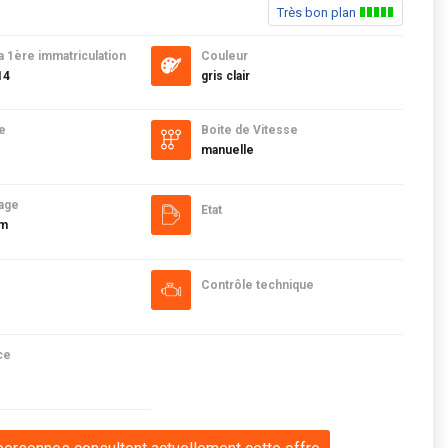
Très bon plan
a 1ère immatriculation
Couleur
14
gris clair
e
Boite de Vitesse
manuelle
age
Etat
km
Contrôle technique
ce