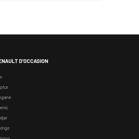
ENAULT D’OCCASION
io
ptur
egane
enic
djar
ingo
ngoo