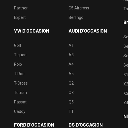
Partner
C5 Aircross
Ta
Expert
Berlingo
B
VW D’OCCASION
AUDI D’OCCASION
Se
Golf
A1
Se
Tiguan
A3
Se
Polo
A4
Se
T-Roc
A5
X
T-Cross
Q2
X
Touran
Q3
X
Passat
Q5
X
Caddy
TT
N
FORD D’OCCASION
DS D’OCCASION