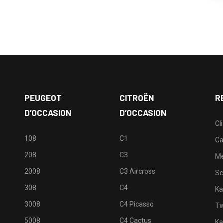
PEUGEOT
CITROËN
R
D’OCCASION
D’OCCASION
Cl
108
C1
Ca
208
C3
M
2008
C3 Aircross
Sc
308
C4
Ka
3008
C4 Picasso
Tw
5008
C4 Cactus
Ka