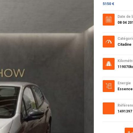
5150 €
Date de l
08 04 20
Catégori
Citadine
Kilométr
119070
Energie
Essence
Référen
1491397