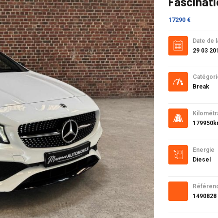
Fascinat
17290 €
Date de l
29 03 20
Catégori
Break
Kilométr
179950
Energie
Diesel
Référen
1490828