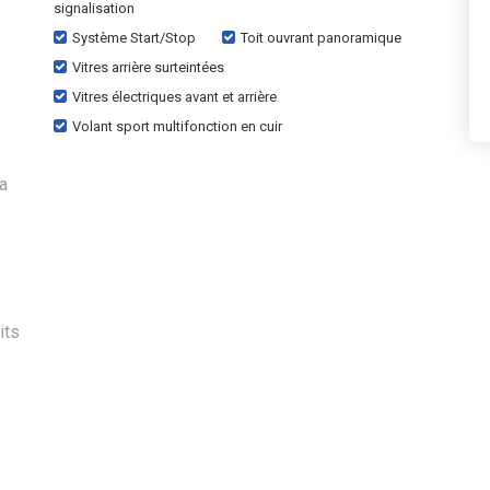
signalisation
Système Start/Stop
Toit ouvrant panoramique
Vitres arrière surteintées
Vitres électriques avant et arrière
Volant sport multifonction en cuir
la
its