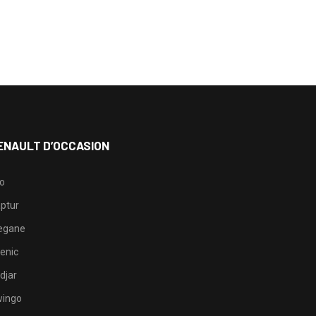
ENAULT D’OCCASION
io
ptur
egane
enic
djar
ingo