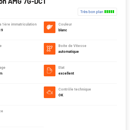
ion AMG 7G-DCT
Très bon plan
a 1ère immatriculation
Couleur
19
blanc
e
Boite de Vitesse
automatique
age
Etat
km
excellent
Contrôle technique
OK
ce