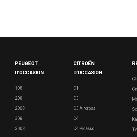
PEUGEOT
CITROËN
R
D’OCCASION
D’OCCASION
Cl
108
C1
Ca
208
C3
M
2008
C3 Aircross
Sc
308
C4
Ka
3008
C4 Picasso
Tw